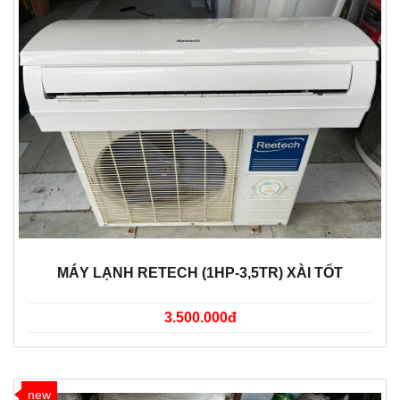
MÁY LẠNH RETECH (1HP-3,5TR) XÀI TỐT
3.500.000đ
new