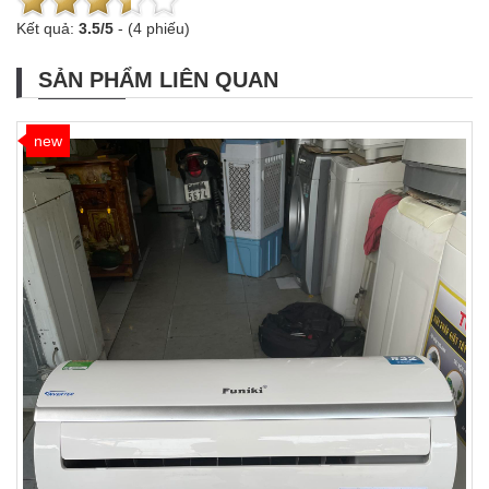
Kết quả:
3.5
/
5
-
(4 phiếu)
SẢN PHẨM LIÊN QUAN
new