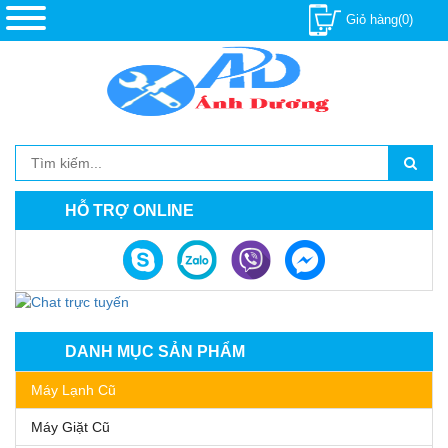
Giỏ hàng(0)
HỖ TRỢ ONLINE
DANH MỤC SẢN PHẨM
Máy Lạnh Cũ
Máy Giặt Cũ