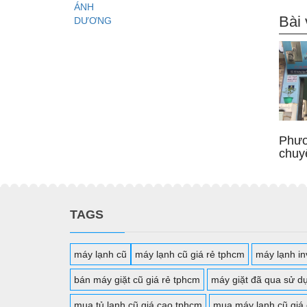
Bài 
Phươ
chuy
TAGS
máy lạnh cũ
máy lạnh cũ giá rẻ tphcm
máy lạnh inv
bán máy giặt cũ giá rẻ tphcm
máy giặt đã qua sử d
mua tủ lạnh cũ giá cao tphcm
mua máy lạnh cũ giá