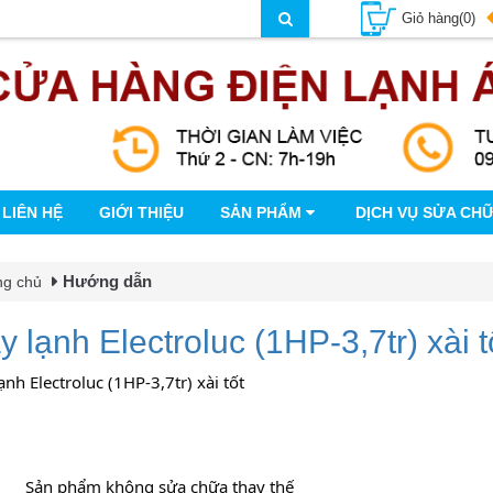
Giỏ hàng(0)
LIÊN HỆ
GIỚI THIỆU
SẢN PHẨM
DỊCH VỤ SỬA CH
Hướng dẫn
ng chủ
 lạnh Electroluc (1HP-3,7tr) xài t
nh Electroluc (1HP-3,7tr) xài tốt
		Sản phẩm không sửa chữa thay thế