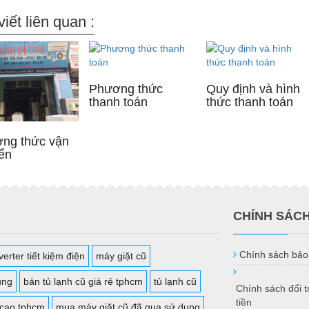
viết liên quan :
Phương thức
Quy định và hình
thanh toán
thức thanh toán
ng thức vận
ển
CHÍNH SÁC
Chính sách bảo
erter tiết kiệm điện
máy giặt cũ
ụng
bán tủ lạnh cũ giá rẻ tphcm
tủ lạnh cũ
Chính sách đổi 
tiền
 cao tphcm
mua máy giặt cũ đã qua sử dụng