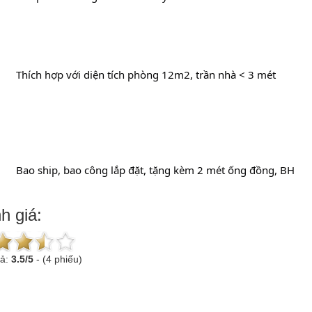
		Thích hợp với diện tích phòng 12m2, trần nhà < 3 mét
		Bao ship, bao công lắp đặt, tặng kèm 2 mét ống đồng, BH
h giá:
uả:
3.5
/
5
-
(4 phiếu)