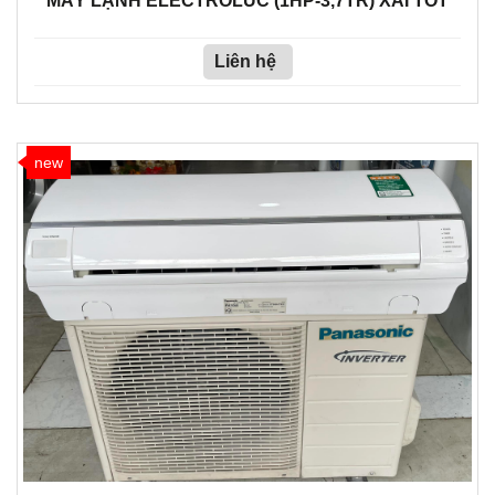
MÁY LẠNH ELECTROLUC (1HP-3,7TR) XÀI TỐT
Liên hệ
new