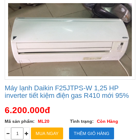
Máy lạnh Daikin F25JTPS-W 1,25 HP
inverter tiết kiệm điện gas R410 mới 95%
6.200.000đ
Mã sản phẩm:
ML20
Tình trạng:
Còn Hàng