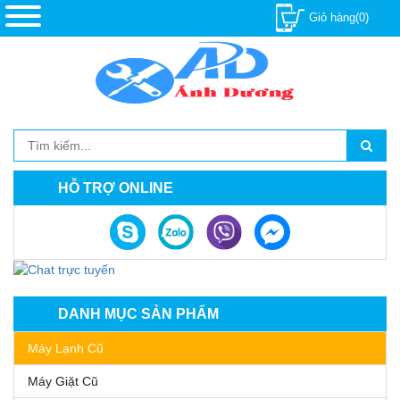
Giỏ hàng(0)
HỖ TRỢ ONLINE
DANH MỤC SẢN PHẨM
Máy Lạnh Cũ
Máy Giặt Cũ