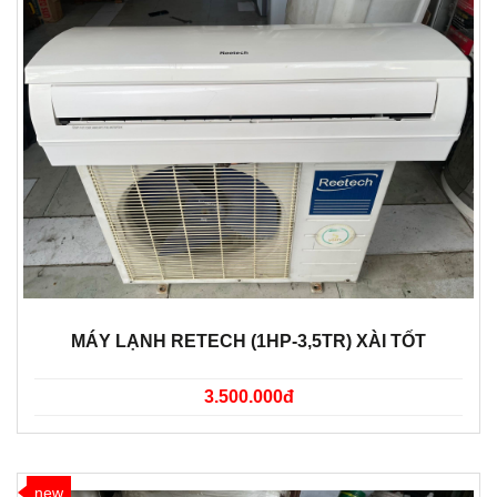
MÁY LẠNH RETECH (1HP-3,5TR) XÀI TỐT
3.500.000đ
new