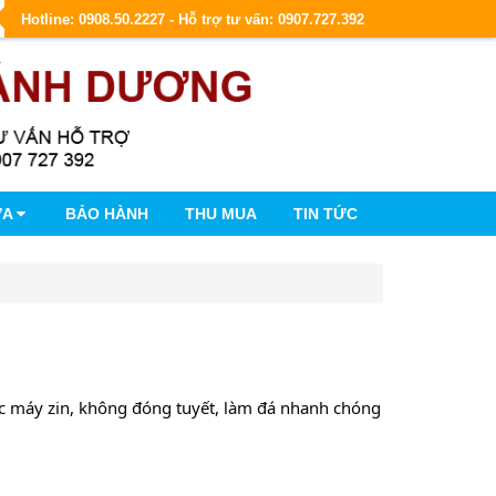
Hotline: 0908.50.2227 - Hỗ trợ tư vấn: 0907.727.392
ỮA
BẢO HÀNH
THU MUA
TIN TỨC
 lốc máy zin, không đóng tuyết, làm đá nhanh chóng