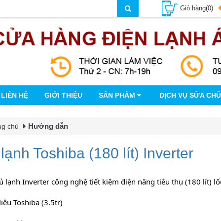
Giỏ hàng(0)
LIÊN HỆ
GIỚI THIỆU
SẢN PHẨM
DỊCH VỤ SỬA CH
Hướng dẫn
ng chủ
lạnh Toshiba (180 lít) Inverter
Tủ lạnh Inverter công nghệ tiết kiệm điện năng tiêu thụ (180 lít)
Hiệu Toshiba (3.5tr)