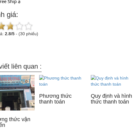
Free Ship ạ
h giá:
uả:
2.8
/
5
-
(30 phiếu)
viết liên quan :
Phương thức
Quy định và hình
thanh toán
thức thanh toán
ng thức vận
ển