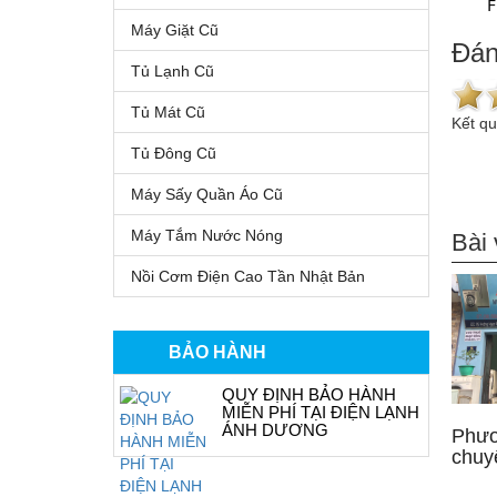
	
Máy Giặt Cũ
Đán
Tủ Lạnh Cũ
Tủ Mát Cũ
Kết q
Tủ Đông Cũ
Máy Sấy Quần Áo Cũ
Máy Tắm Nước Nóng
Bài 
Nồi Cơm Điện Cao Tần Nhật Bản
BẢO HÀNH
QUY ĐỊNH BẢO HÀNH
MIỄN PHÍ TẠI ĐIỆN LẠNH
ÁNH DƯƠNG
Phươ
chuy