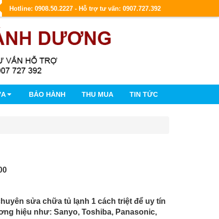
Hotline: 0908.50.2227 - Hỗ trợ tư vấn: 0907.727.392
ỮA
BẢO HÀNH
THU MUA
TIN TỨC
00
yên sửa chữa tủ lạnh 1 cách triệt để uy tín
ương hiệu như: Sanyo, Toshiba, Panasonic,