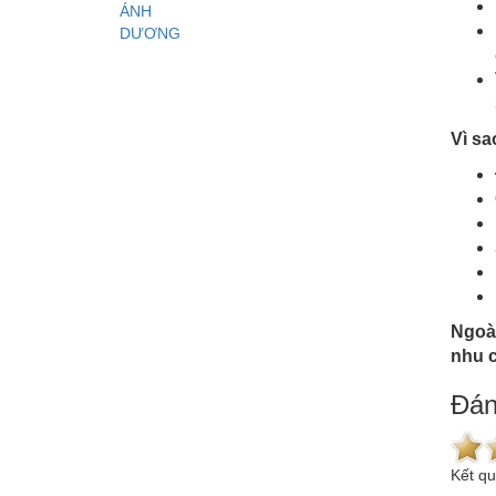
Vì sa
Ngoài
nhu c
Đán
Kết q