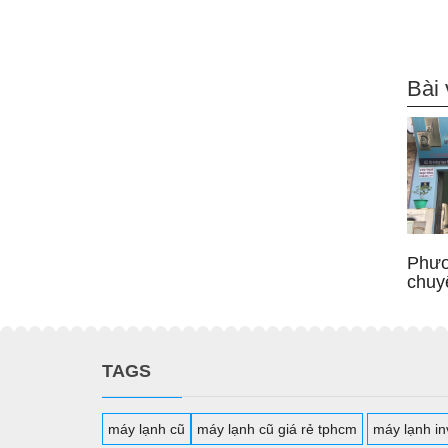
Bài 
Phươ
chuy
TAGS
máy lạnh cũ
máy lạnh cũ giá rẻ tphcm
máy lạnh inv