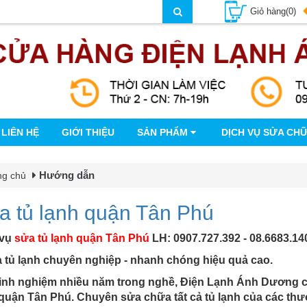
Giỏ hàng(0)
LIÊN HỆ
GIỚI THIỆU
SẢN PHẨM
DỊCH VỤ SỬA CH
Hướng dẫn
ng chủ
a tủ lạnh quận Tân Phú
 vụ
sửa tủ lạnh quận Tân Phú
LH: 0907.727.392 - 08.6683.14
tủ lạnh chuyên nghiệp - nhanh chóng hiệu quả cao.
inh nghiệm nhiều năm trong nghề, Điện Lạnh Ánh Dương chu
quận Tân Phú. Chuyên sửa chữa tất cả tủ lạnh của các th