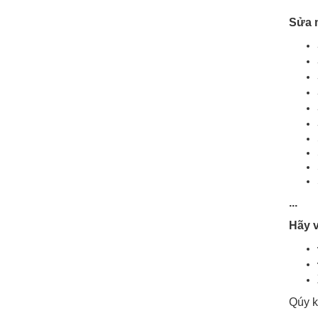
Sửa m
...
Hãy v
Qúy k