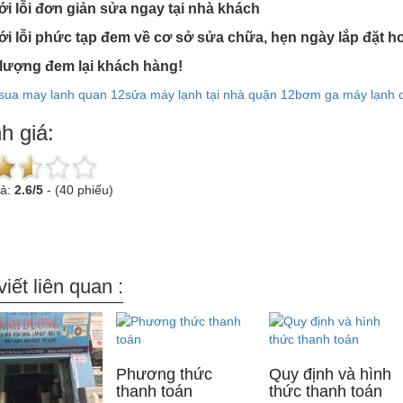
ới lỗi đơn giản sửa ngay tại nhà khách
ới lỗi phức tạp đem về cơ sở sửa chữa, hẹn ngày lắp đặt h
lượng đem lại khách hàng!
sua may lanh quan 12
sửa máy lạnh tại nhà quận 12
bơm ga máy lạnh 
h giá:
uả:
2.6
/
5
-
(40 phiếu)
viết liên quan :
Phương thức
Quy định và hình
thanh toán
thức thanh toán