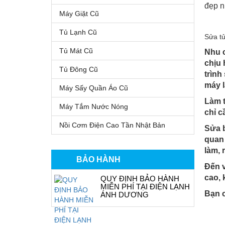
đẹp n
Máy Giặt Cũ
Tủ Lạnh Cũ
Sửa tủ
Tủ Mát Cũ
Nhu c
chịu 
Tủ Đông Cũ
trình
máy l
Máy Sấy Quần Áo Cũ
Làm t
Máy Tắm Nước Nóng
chỉ c
Nồi Cơm Điện Cao Tần Nhật Bản
Sửa b
quan 
làm, 
BẢO HÀNH
Đến v
cao, 
QUY ĐỊNH BẢO HÀNH
MIỄN PHÍ TẠI ĐIỆN LẠNH
Bạn c
ÁNH DƯƠNG