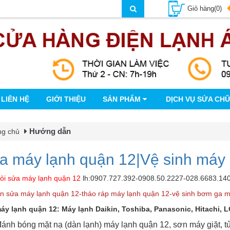
Giỏ hàng(0)
LIÊN HỆ
GIỚI THIỆU
SẢN PHẨM
DỊCH VỤ SỬA CH
Hướng dẫn
ng chủ
a máy lạnh quận 12|Vệ sinh máy 
ỏi sửa máy lạnh quận 12
lh:0907.727.392-0908.50.2227-028.6683.14
n sửa máy lạnh quận 12-tháo ráp máy lạnh quận 12-vệ sinh bơm ga m
áy lạnh quận 12: Máy lạnh Daikin, Toshiba, Panasonic, Hitachi, L
ánh bóng mặt nạ (dàn lạnh) máy lạnh quận 12, sơn máy giặt, tủ