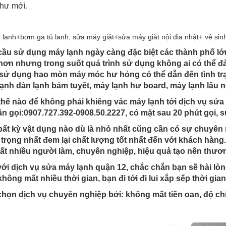
hư mới.
 lạnh+bơm ga tủ lanh, sửa máy giặt+sửa máy giặt nội địa nhật+ vệ sin
ầu sử dụng máy lạnh ngày càng đặc biệt các thành phố lớ
hơn nhưng trong suốt quá trình sử dụng không ai có thể đả
 sử dụng hao mòn máy móc hư hỏng có thể dẫn đến tình trạ
ạnh dàn lạnh bám tuyết, máy lạnh hư board, máy lạnh lâu
hế nào để không phải khiêng vác máy lạnh tới dịch vụ sửa
ần gọi:0907.727.392-0908.50.2227, có mặt sau 20 phút gọi, 
ất kỳ vật dụng nào dù là nhỏ nhất cũng cần có sự chuyên ng
trọng nhất đem lại chất lượng tốt nhất đến với khách hàn
rất nhiều người làm, chuyên nghiệp, hiệu quả tạo nên thươ
ới dịch vụ sửa máy lạnh quận 12, chắc chắn bạn sẽ hài lòng
không mất nhiều thời gian, bạn đi tới đi lui xắp sếp thời g
họn dịch vụ chuyên nghiệp bởi: không mất tiền oan, độ ch