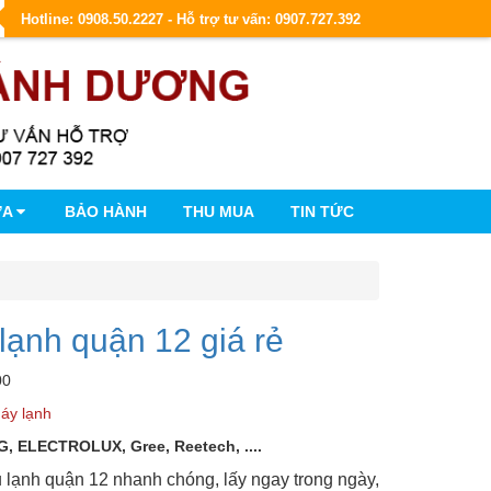
Hotline: 0908.50.2227 - Hỗ trợ tư vấn: 0907.727.392
ỮA
BẢO HÀNH
THU MUA
TIN TỨC
lạnh quận 12 giá rẻ
00
áy lạnh
G, ELECTROLUX, Gree, Reetech, ....
 lạnh quận 12 nhanh chóng, lấy ngay trong ngày,