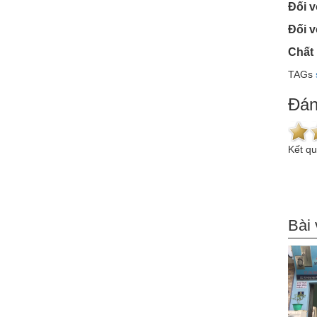
Đối v
Đối v
Chất 
TAGs
Đán
Kết q
Bài 