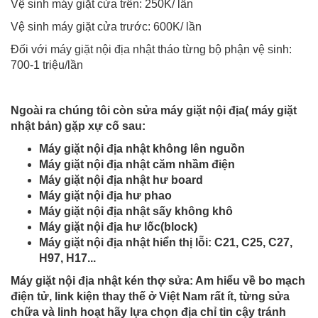
Vệ sinh máy giặt cửa trên: 250K/ lần
Vệ sinh máy giặt cửa trước: 600K/ lần
Đối với máy giặt nội địa nhật tháo từng bộ phận vệ sinh:
700-1 triệu/lần
Ngoài ra chúng tôi còn sửa máy giặt nội địa( máy giặt
nhật bản) gặp xự cố sau:
Máy giặt nội địa nhật không lên nguồn
Máy giặt nội địa nhật căm nhầm điện
Máy giặt nội địa nhật hư board
Máy giặt nội địa hư phao
Máy giặt nội địa nhật sấy không khô
Máy giặt nội địa hư lốc(block)
Máy giặt nội địa nhật hiển thị lỗi: C21, C25, C27,
H97, H17...
Máy giặt nội địa nhật kén thợ sửa: Am hiểu về bo mạch
điện tử, link kiện thay thế ở Việt Nam rất ít, từng sửa
chữa và linh hoạt hãy lựa chọn địa chỉ tin cậy tránh