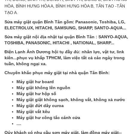
HÒA, BÌNH HƯNG HÒA A, BÌNH HƯNG HÒA B, TÂN TẠO -TÂN
TẠO A.
Sửa máy giặt quận Bình Tân gồm: Panasonic, Toshiba, LG,
ELECTROLUX, HITACHI, SAMSUNG, SHARP, SANTO-AQUA...
Sửa máy giặt nội địa nhật tại quận Bình Tân : SANYO-AQUA,
TOSHIBA, PANASONIC, HITACHI , NATIONAL, SHARP...
Điện Lạnh Ánh Dương hội tụ đầy đủ: nhân lực, vật tư, link
kiên...phục vụ khắp TPHCM, làm việc tất cả các ngày trong
tuần, không ngại xa.
Chuyên khắc phục máy giặt tại nhà quận Tân Bình:
Máy giặt hư board
Máy giặt không lên nguồn
Máy giặt hư hộp số
Máy giặt giặt không sạch, không vắt, không xả nước
Máy giặt đứt dây curoa
Máy giặt vắt kêu
Máy giặt hư công tắc cánh cửa
....
Qúy khách có nhu cầu sơn máy giăt, làm đồng máy giặt--