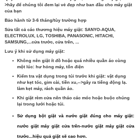
>hãy để chúng tôi đem lại vẻ đẹp như ban đầu cho máy giặt
của bạn
Bảo hành từ 3-6 tháng/tùy trường hợp
Sửa tất cả các thương hiệu máy giặt: SANYO-AQUA,
ELECTROLUX, LG, TOSHIBA, PANASONIC, HITACHI,
SAMSUNG,...cửa trước, cửa trên, ...
Lưu ý khi sử dụng máy giặt:
Không nên giặt ít đồ hoặc quá nhiều quần áo cùng
một lúc: hư hỏng máy, tốn điện
Kiểm tra vật dụng trong túi trước khi giặt: vật dụng
như kẹt tóc, gim cài, tiền xu,-->gây ra tiếng động lạ.
làm kẹt máy, rách quần áo.
Khi giặt rèm cửa nên tháo các móc hoặc buộc chúng
lại trong lưới hoặc túi.
Sử dụng bột giặt và nước giặt đúng cho máy giặt:
nước giặt máy giặt cửa trên-nước giặt máy giặt cửa
trước...hiệu quả giặt sẽ cao hơn.