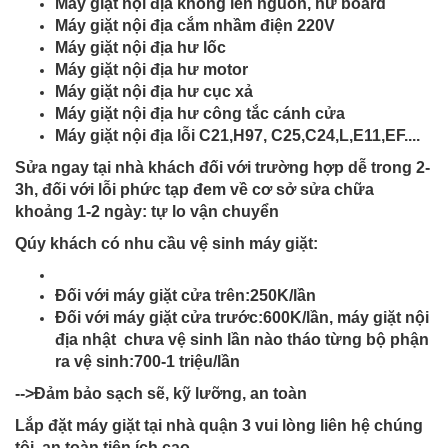
Máy giặt nội địa không lên nguồn, hư board
Máy giặt nội địa cắm nhầm điện 220V
Máy giặt nội địa hư lốc
Máy giặt nội địa hư motor
Máy giặt nội địa hư cục xả
Máy giặt nội địa hư công tắc cánh cửa
Máy giặt nội địa lỗi C21,H97, C25,C24,L,E11,EF....
Sửa ngay tại nhà khách đối với trường hợp dễ trong 2-
3h, đối với lỗi phức tạp đem về cơ sở sửa chữa
khoảng 1-2 ngày: tự lo vận chuyển
Qúy khách có nhu cầu vệ sinh máy giặt:
Đối với máy giặt cửa trên:250K/lần
Đối với máy giặt cửa trước:600K/lần, máy giặt
nội
địa nhật
chưa vệ sinh lần nào tháo từng bộ phận
ra vệ sinh:700-1 triệu/lần
-->Đảm bảo sạch sẽ, kỹ lưỡng, an toàn
Lắp đặt máy giặt tại nhà quận 3 vui lòng liên hệ chúng
tôi, an toàn tiện ích cao.