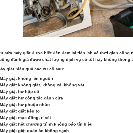
vụ sửa máy giặt được biết đến đem lại tiện ích về thời gian cũn
cũng đánh giá được chất lượng dịch vụ có tốt hay không thông q
áy giặt hiệu quả các xự cố sau:
Máy giặt không lên nguồn
Máy giặt không giặt, không xả, không vắt
Máy giặt hư hộp số
Máy giặt hư công tắc cánh cửa
Máy giặt hư phuộc nhún
Máy giặt giặt kêu to
Máy giặt mục đồng, rỉ sét
Máy giặt hết chương trình không báo tín hiệu
Máy giặt giặt quần áo không sạch