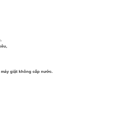
.
kêu,
c, máy giặt không cấp nước.