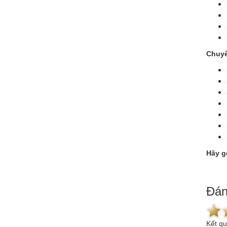
Chuyê
Hãy g
Đán
Kết q