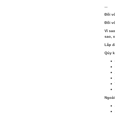
...
Đối v
Đối v
Vì sa
sao, x
Lắp đ
Qúy k
Ngoài