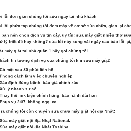
ới lỗi đơn giản chúng tôi sửa ngay tại nhà khách
ới lỗi phức tạp chúng tôi đem máy về cơ sở sửa chữa, giao lại ch
o bạn nên chọn dịch vụ tin cậy, uy tín: sửa máy giặt nhiều thợ s
ử lý triệt để hay không? sửa lỗi này xong vài ngày sau báo lỗi lại,.
ặt máy giặt tại nhà quận 1 hãy gọi chúng tôi.
hách tin tưởng dịch vụ của chúng tôi khi sửa máy giặt:
Có mặt sau 30 phút liên hệ
Phong cách làm việc chuyên nghiệp
Xác định đúng bệnh, báo giá chính xác
Xử lý nhanh sự cố
Thay thế link kiện chính hãng, bảo hành dài hạn
Phục vụ 24/7, không ngại xa
 ra chúng tôi còn chuyên sửa chữa máy giặt nội địa Nhật:
Sửa máy giặt nội địa Nhật National.
Sửa máy giặt nội địa Nhật Toshiba.