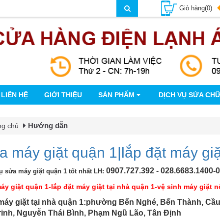
Giỏ hàng(0)
LIÊN HỆ
GIỚI THIỆU
SẢN PHẨM
DỊCH VỤ SỬA CH
Hướng dẫn
ng chủ
a máy giặt quận 1|lắp đặt máy giặ
0907.727.392 - 028.6683.1400-
ụ sửa máy giặt quận 1 tốt nhất LH:
áy giặt quận 1-lắp đặt máy giặt tại nhà quận 1-vệ sinh máy giặt n
máy giặt tại nhà quận 1:phường Bến Nghé, Bến Thành, Cầ
inh, Nguyễn Thái Bình, Phạm Ngũ Lão, Tân Định