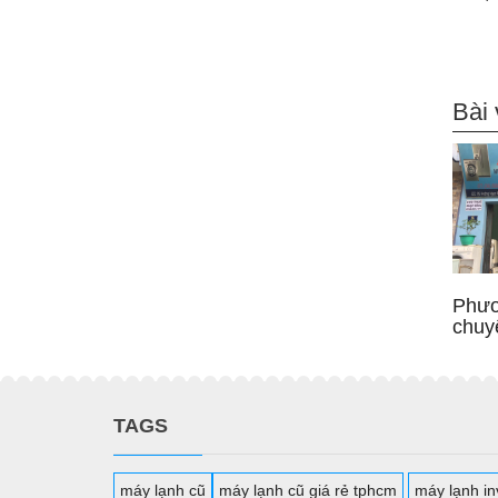
Bài 
Phươ
chuy
TAGS
máy lạnh cũ
máy lạnh cũ giá rẻ tphcm
máy lạnh inv