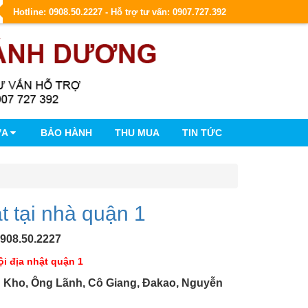
Hotline: 0908.50.2227 - Hỗ trợ tư vấn: 0907.727.392
ỮA
BẢO HÀNH
THU MUA
TIN TỨC
t tại nhà quận 1
0908.50.2227
ội địa nhật quận 1
u Kho, Ông Lãnh, Cô Giang, Đakao, Nguyễn