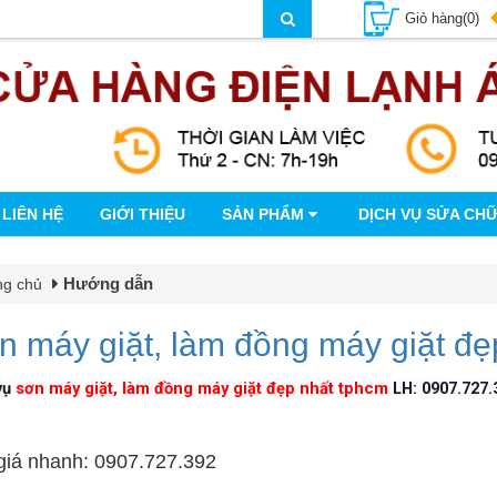
Giỏ hàng(0)
LIÊN HỆ
GIỚI THIỆU
SẢN PHẨM
DỊCH VỤ SỬA CH
Hướng dẫn
ng chủ
n máy giặt, làm đồng máy giặt đẹ
vụ
sơn máy giặt, làm đồng máy giặt đẹp nhất tphcm
LH: 0907.727.
giá nhanh: 0907.727.392