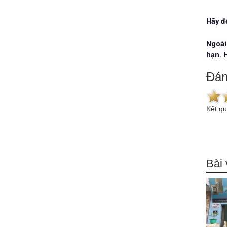
Hãy đ
Ngoài
hạn. 
Đán
Kết q
Bài 