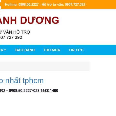
Hotline: 0908.50.2227 - Hỗ trợ tư vấn: 0907.727.392
ỮA
BẢO HÀNH
THU MUA
TIN TỨC
p nhất tphcm
392 - 0908.50.2227-028.6683.1400