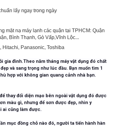
chuẩn lấy ngay trong ngày
bóng mặt nạ máy lạnh các quận tại TPHCM: Quận
huận, Bình Thạnh, Gò Vấp,Vĩnh Lộc...
 Hitachi, Panasonic, Toshiba
 mỗi gia đình.Theo năm tháng máy vật dụng đó chất
đẹp và sang trọng như lúc đầu. Bạn muốn tìm 1
 phù hợp với không gian quang cảnh nhà bạn.
t để thay đổi diện mạo bên ngoài vật dụng đó được
sơn màu gì, nhưng để sơn được đẹp, nhìn y
i ai cũng làm được.
hần mục đồng chỗ nào đó, người ta tiến hành hàn