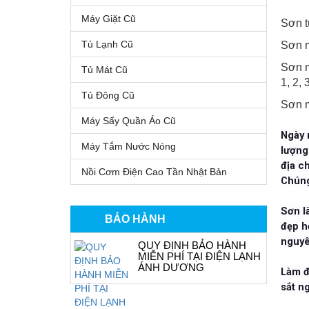
Máy Giặt Cũ
Sơn t
Tủ Lạnh Cũ
Sơn 
Sơn m
Tủ Mát Cũ
1, 2,
Tủ Đông Cũ
Sơn m
Máy Sấy Quần Áo Cũ
Ngày 
Máy Tắm Nước Nóng
lượng
địa c
Nồi Cơm Điện Cao Tần Nhật Bản
Chúng
Sơn l
BẢO HÀNH
đẹp h
nguyê
QUY ĐỊNH BẢO HÀNH
MIỄN PHÍ TẠI ĐIỆN LẠNH
ÁNH DƯƠNG
Làm đ
sắt n