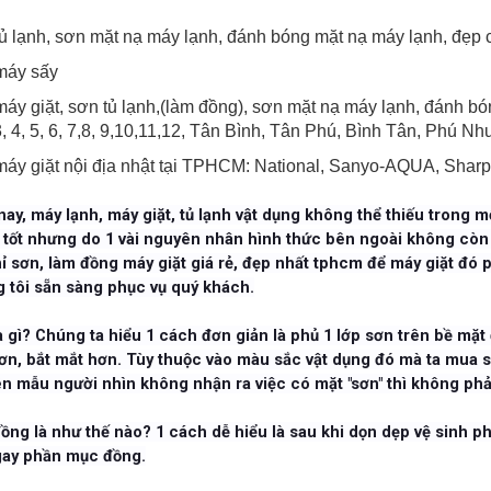
ủ lạnh, sơn mặt nạ máy lạnh, đánh bóng mặt nạ máy lạnh, đẹp 
máy sấy
áy giặt, sơn tủ lạnh,(làm đồng), sơn mặt nạ máy lạnh, đánh 
 3, 4, 5, 6, 7,8, 9,10,11,12, Tân Bình, Tân Phú, Bình Tân, Phú N
áy giặt nội địa nhật tại TPHCM: National, Sanyo-AQUA, Sharp,
nay, máy lạnh, máy giặt, tủ lạnh vật dụng không thể thiếu trong
 tốt nhưng do 1 vài nguyên nhân hình thức bên ngoài không còn 
hỉ sơn, làm đồng máy giặt giá rẻ, đẹp nhất tphcm để máy giặt đó
 tôi sẵn sàng phục vụ quý khách.
à gì? Chúng ta hiểu 1 cách đơn giản là phủ 1 lớp sơn trên bề mặ
ơn, bắt mắt hơn. Tùy thuộc vào màu sắc vật dụng đó mà ta mua 
n mẫu người nhìn không nhận ra việc có mặt "sơn" thì không phả
ồng là như thế nào? 1 cách dễ hiểu là sau khi dọn dẹp vệ sinh p
gay phần mục đồng.