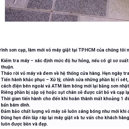
rình sơn cạp, làm mới vỏ máy giặt tại TP.HCM của chúng tôi 
Kiểm tra máy – xác định mức độ hư hỏng, nếu có gì sơ suấ
thuận.
Tháo rời vỏ máy và đem về hệ thống cửa hàng. Hẹn ngày tra
Tiến hành khắc phục – Xử lý, chỉnh sửa những phần bị rỉ sét, 
cách điện bên ngoài vả ATM làm bóng mới lại bằng sơn nhật
Riêng phần bị sập sệ hoặc sụt chân sẽ được cắt bỏ và cạp lạ
Thời gian tiến hành cho đến khi hoàn thành mất khoảng 1 đế
bẩn bám dính.
Đảm bảo chất lượng vỏ máy sẽ luôn sáng bóng như mới khi 
Đúng hẹn đến lắp ráp lại máy giặt và tư vấn cho khách hàng v
luôn được bền và đẹp.