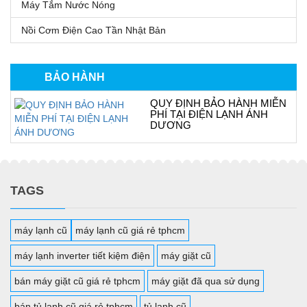
Máy Tắm Nước Nóng
Nồi Cơm Điện Cao Tần Nhật Bản
BẢO HÀNH
QUY ĐỊNH BẢO HÀNH MIỄN
PHÍ TẠI ĐIỆN LẠNH ÁNH
DƯƠNG
TAGS
máy lạnh cũ
máy lạnh cũ giá rẻ tphcm
máy lạnh inverter tiết kiệm điện
máy giặt cũ
bán máy giặt cũ giá rẻ tphcm
máy giặt đã qua sử dụng
bán tủ lạnh cũ giá rẻ tphcm
tủ lạnh cũ