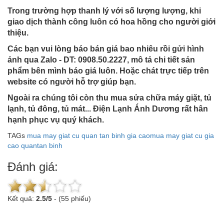
Trong trường hợp thanh lý với số lượng lượng, khi
giao dịch thành công luôn có hoa hồng cho người giới
thiệu.
Các bạn vui lòng báo bán giá bao nhiêu rồi gửi hình
ảnh qua Zalo - DT: 0908.50.2227, mô tả chi tiết sản
phẩm bên mình báo giá luôn. Hoặc chát trực tiếp trên
website có người hỗ trợ giúp bạn.
Ngoài ra chúng tôi còn thu mua sửa chữa máy giặt, tủ
lạnh, tủ đông, tủ mát... Điện Lạnh Ánh Dương rất hân
hạnh phục vụ quý khách.
TAGs
mua may giat cu quan tan binh gia cao
mua may giat cu gia
cao quantan binh
Đánh giá:
Kết quả:
2.5
/
5
-
(55 phiếu)