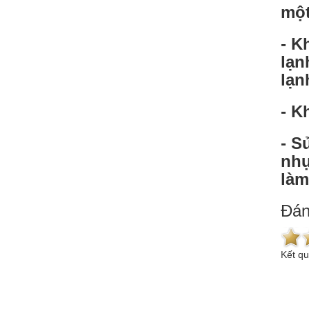
một
- K
lạn
lạn
- K
- S
nhự
làm
Đán
Kết q