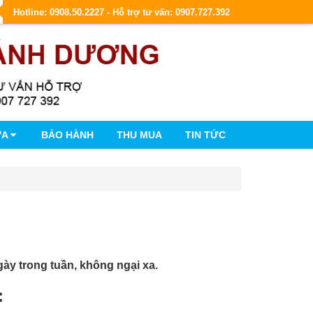
Hotline: 0908.50.2227 - Hỗ trợ tư vấn: 0907.727.392
ỮA
BẢO HÀNH
THU MUA
TIN TỨC
ày trong tuần, không ngại xa.
: