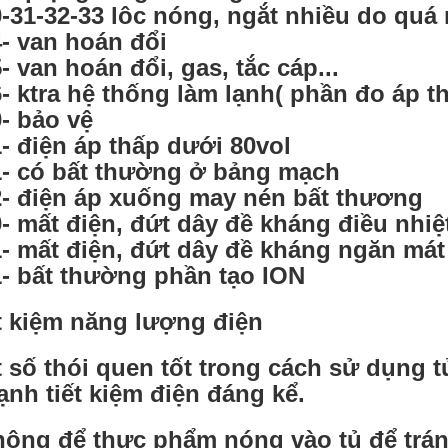
-31-32-33 lôc nóng, ngắt nhiều do quá 
- van hoán đổi
- van hoán đổi, gas, tắc cáp...
- ktra hệ thống làm lạnh( phần đo áp t
- bảo vệ
- điện áp thấp dưới 80vol
- có bất thường ở bảng mạch
- điện áp xuống may nén bất thương
- mất điện, đứt dây đề kháng điều nhi
- mất điện, đứt dây đề kháng ngăn mát
- bất thường phần tạo ION
t kiệm năng lượng điện
 số thói quen tốt trong cách sử dụng 
lạnh tiết kiệm điện đáng kể.
hông để thực phẩm nóng vào tủ để tránh