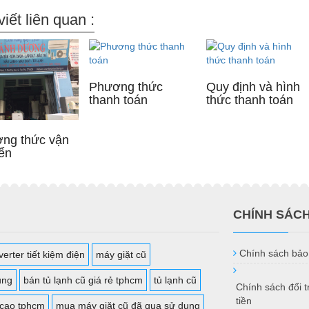
viết liên quan :
Phương thức
Quy định và hình
thanh toán
thức thanh toán
ng thức vận
ển
CHÍNH SÁC
Chính sách bảo
erter tiết kiệm điện
máy giặt cũ
ụng
bán tủ lạnh cũ giá rẻ tphcm
tủ lạnh cũ
Chính sách đổi 
tiền
 cao tphcm
mua máy giặt cũ đã qua sử dụng