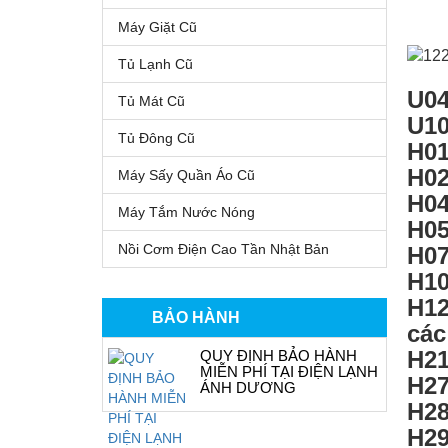
Máy Giặt Cũ
Tủ Lạnh Cũ
U04
Tủ Mát Cũ
U10
Tủ Đông Cũ
H01
H02
Máy Sấy Quần Áo Cũ
H04
Máy Tắm Nước Nóng
H05
Nồi Cơm Điện Cao Tần Nhật Bản
H07
H10
H12
BẢO HÀNH
các
H21
QUY ĐỊNH BẢO HÀNH
MIỄN PHÍ TẠI ĐIỆN LẠNH
H27
ÁNH DƯƠNG
H28
H29