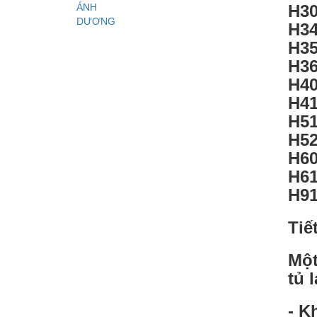
H30
H34
H35
H36
H40
H41
H51
H52
H60
H61
H91
Tiế
Một
tủ 
- K