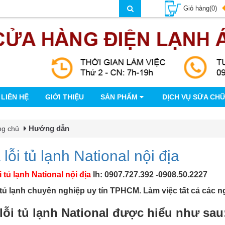
Giỏ hàng(0)
LIÊN HỆ
GIỚI THIỆU
SẢN PHẨM
DỊCH VỤ SỬA CH
Hướng dẫn
ng chủ
lỗi tủ lạnh National nội địa
i tủ lạnh National nội địa
lh: 0907.727.392 -0908.50.2227
ủ lạnh chuyên nghiệp uy tín TPHCM. Làm việc tất cả các ng
lỗi tủ lạnh National được hiểu như sau