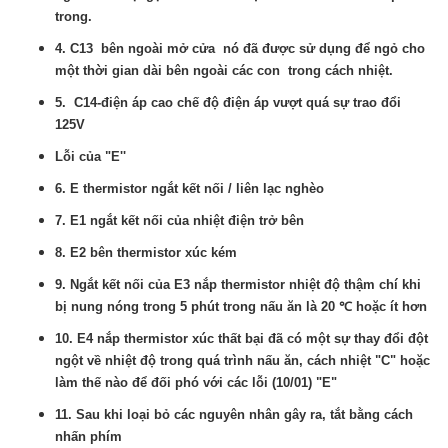
trong.
4. C13 bên ngoài mở cửa nó đã được sử dụng để ngỏ cho
một thời gian dài bên ngoài các con trong cách nhiệt.
5. C14-điện áp cao chế độ điện áp vượt quá sự trao đổi
125V
Lỗi của "E''
6. E thermistor ngắt kết nối / liên lạc nghèo
7. E1 ngắt kết nối của nhiệt điện trở bên
8. E2 bên thermistor xúc kém
9. Ngắt kết nối của E3 nắp thermistor nhiệt độ thậm chí khi
bị nung nóng trong 5 phút trong nấu ăn là 20 ℃ hoặc ít hơn
10. E4 nắp thermistor xúc thất bại đã có một sự thay đổi đột
ngột về nhiệt độ trong quá trình nấu ăn, cách nhiệt "C" hoặc
làm thế nào để đối phó với các lỗi (10/01) "E"
11. Sau khi loại bỏ các nguyên nhân gây ra, tắt bằng cách
nhấn phím