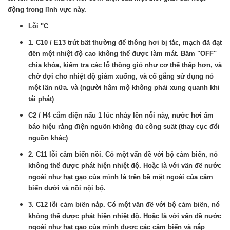
động trong lĩnh vực này.
Lỗi "C
1.
C10 / E13 trút bất thường để thông hơi bị tắc, mạch đã đạt
đến một nhiệt độ cao không thể được làm mát. Bấm "OFF"
chìa khóa, kiểm tra các lỗ thông gió như cơ thể thấp hơn, và
chờ đợi cho nhiệt độ giảm xuống, và cố gắng sử dụng nó
một lần nữa. và (người hâm mộ không phải xung quanh khi
tái phát)
C2 / H4 cắm điện nấu 1 lúc nhảy lên nỗi này, nước hơi ấm
báo hiệu rằng điện nguồn không đủ công suất (thay cục đổi
nguồn khác)
2. C11 lỗi cảm biến nồi. Có một vấn đề với bộ cảm biến, nó
không thể được phát hiện nhiệt độ. Hoặc là với vấn đề nước
ngoài như hạt gạo của mình là trên bề mặt ngoài của cảm
biến dưới và nồi nội bộ.
3. C12 lỗi cảm biến nắp. Có một vấn đề với bộ cảm biến, nó
không thể được phát hiện nhiệt độ. Hoặc là với vấn đề nước
ngoài như hạt gạo của mình được các cảm biến và nắp