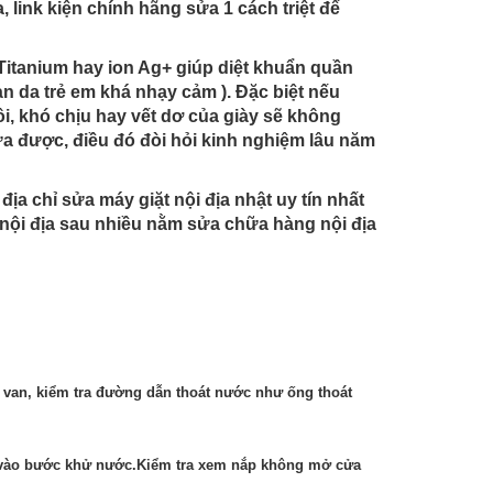
, link kiện chính hãng sửa 1 cách triệt để
Titanium hay ion Ag+ giúp diệt khuẩn quần
àn da trẻ em khá nhạy cảm ). Đặc biệt nếu
hôi, khó chịu hay vết dơ của giày sẽ không
a được, điều đó đòi hỏi kinh nghiệm lâu năm
 chỉ sửa máy giặt nội địa nhật uy tín nhất
 nội địa sau nhiều nằm sửa chữa hàng nội địa
k van, kiểm tra đường dẫn thoát nước như ống thoát
c vào bước khử nước.Kiểm tra xem nắp không mở cửa