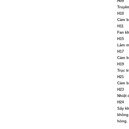
H09
Truyền
H10
Cảm bi
H11
Fan kh
H15
Làm m
H17
Cảm b
H19
Trục t
H21
Cảm b
H23
Nhiệt 
H24
Sấy kh
không 
hỏng.