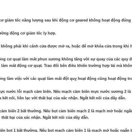
ơ giảm tốc năng lượng sau khi động cơ geared không hoạt động đúng
ường động cơ giảm tốc ly hợp.
 không phải khi cánh cửa được mở ra, hoặc để mở khóa cửa trong khi 
ng cơ quạt làm mát phun sương không tăng với sự quay của các quy địn
làm mát động cơ quạt. Trao đổi bên điều khiển trường hợp tải mà khôn
ng làm việc với các quạt làm mát đột quỵ hoạt động cũng hoạt động tr
mực nước lỗi mạch cảm biến. Nếu mạch cảm biến mực nước sương 2 là 
a kết nối, liên lạc với thất bại của xác nhận. Ngắt kết nối của dây dẫn.
ảm biến 2 bất thường. Nếu bọt cảm biến mạch 2 là mạch mở hoặc ngắn t
i thất bại của xác nhận. Ngắt kết nối của dây dẫn.
ến bọt 1 bất thường. Nếu bọt mạch cảm biến 1 là mạch mở hoặc ngắn tro