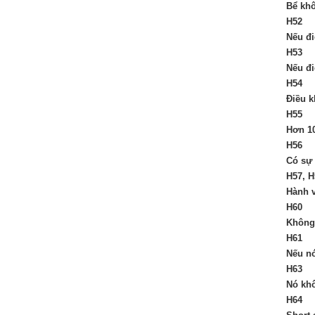
Bể khô
H52
Nếu đi
H53
Nếu đi
H54
Điều k
H55
Hơn 10
H56
Có sự 
H57, H
Hành v
H60
Không 
H61
Nếu nó
H63
Nó khô
H64