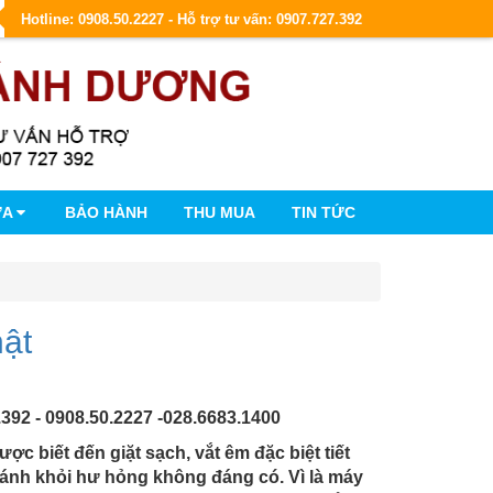
Hotline: 0908.50.2227 - Hỗ trợ tư vấn: 0907.727.392
ỮA
BẢO HÀNH
THU MUA
TIN TỨC
hật
.392 - 0908.50.2227 -028.6683.1400
ợc biết đến giặt sạch, vắt êm đặc biệt tiết
ránh khỏi hư hỏng không đáng có. Vì là máy