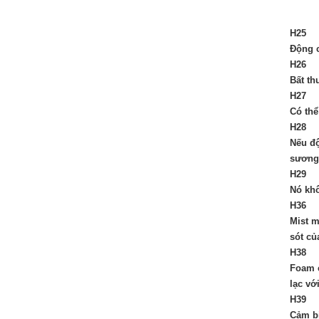
H25
Động c
H26
Bất th
H27
Có thể
H28
Nếu độ
sương 
H29
Nó khô
H36
Mist 
sót củ
H38
Foam c
lạc vớ
H39
Cảm bi