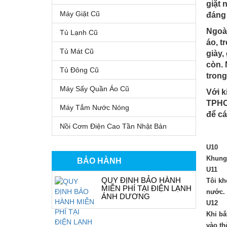
giặt 
Máy Giặt Cũ
đáng 
Ngoài
Tủ Lạnh Cũ
áo, t
Tủ Mát Cũ
giày,
còn. 
Tủ Đông Cũ
trong
Máy Sấy Quần Áo Cũ
Với k
TPHCM
Máy Tắm Nước Nóng
để cá
Nồi Cơm Điện Cao Tần Nhật Bản
U10
Khung 
BẢO HÀNH
U11
QUY ĐỊNH BẢO HÀNH
Tôi kh
MIỄN PHÍ TẠI ĐIỆN LẠNH
nước.
ÁNH DƯƠNG
U12
Khi bắ
vào th