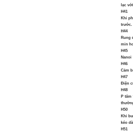
lạc vớ
H41
Khi ph
trước.
H44
Rung đ
min ho
H45
Nanoi 
H46
Cảm b
H47
Điện c
H48
P tấm 
thường
H50
Khi bư
kéo dà
H51