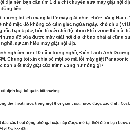
nội địa nên bạn cần tìm 1 địa chỉ chuyên sửa máy giặt nội địa
đồng tiền.
 những lợi ích mang lại từ máy giặt như: chức năng Nano 
rẻ nhỏ mặc đồ không có cảm giác ngứa ngáy, khó chịu ( vì l
 guốc bạn bị dơ, hôi thì với chế độ phun khí ozone thì mùi 
Nhưng để sửa được máy giặt nội địa không phải ai cũng sử
 nghề, sự am hiểu máy giặt nội địa.
inh nghiệm hơn 10 năm trong nghề, Điện Lạnh Ánh Dương địa
. Chúng tôi xin chia sẻ một số mã lỗi máy giặt Panasonic
c bạn biết máy giặt của mình đang hư hỏng gì?
cố định loại bỏ quên bất thường
ông thể thoát nước trong một thời gian thoát nước được xác định. Coc
t đầu các hoạt động phòng, hoặc nắp được mở tại thời điểm bạn bướ
ời điểm bắt đầu.