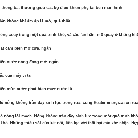
 thông bất thường giữa các bộ điều khiển phụ tải bên màn hình
ến không khí ấm áp là mở, quá thiếu
ông xoay trong một quá trình khô, và các fan hâm mộ quay ở không k
át cảm biến mở cửa, ngắn
iến nước nóng đang mở, ngắn
rặc của máy vi tải
iến mức nước phát hiện mực nước lũ
độ nóng không tràn đầy sinh lực trong rửa, cũng Heater energization rử
ô nóng lỗi mạch. Nóng không tràn đầy sinh lực trong một quá trình khô
khô. Những thiếu sót của kết nối, liên lạc với thất bại của xác nhận. H