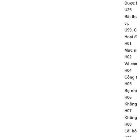
Được b
U25
Bất th
vị.
U99, 
Hoạt đ
H01
Mực nư
H02
Và cảm
H04
Công t
H05
Bộ nhớ
H06
Không 
H07
Không 
H08
Lỗi bộ