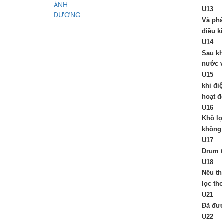
U13
Và phá
điều k
U14
Sau kh
nước v
U15
khi đi
hoạt đ
U16
Khô lọ
không 
U17
Drum t
U18
Nếu th
lọc th
U21
Đã đượ
U22