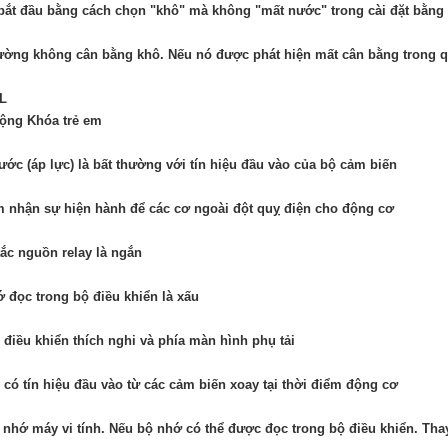
ắt đầu bằng cách chọn "khô" mà không "mất nước" trong cài đặt bằng 
ường không cân bằng khô. Nếu nó được phát hiện mất cân bằng trong qu
CL
ộng Khóa trẻ em
ớc (áp lực) là bất thường với tín hiệu đầu vào của bộ cảm biến
 nhận sự hiện hành để các cơ ngoài đột quỵ điện cho động cơ
ắc nguồn relay là ngắn
 đọc trong bộ điều khiển là xấu
điều khiển thích nghi và phía màn hình phụ tải
có tín hiệu đầu vào từ các cảm biến xoay tại thời điểm động cơ
 nhớ máy vi tính. Nếu bộ nhớ có thể được đọc trong bộ điều khiển. Thay 