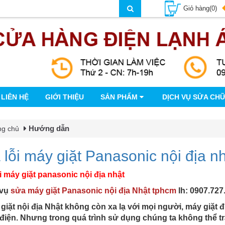
Giỏ hàng(0)
LIÊN HỆ
GIỚI THIỆU
SẢN PHẨM
DỊCH VỤ SỬA CH
Hướng dẫn
ng chủ
lỗi máy giặt Panasonic nội địa n
i máy giặt panasonic nội địa nhật
 vụ
sửa máy giặt Panasonic nội địa Nhật tphcm
lh: 0907.727
iặt nội địa Nhật không còn xa lạ với mọi người, máy giặt đư
điện. Nhưng trong quá trình sử dụng chúng ta không thể t