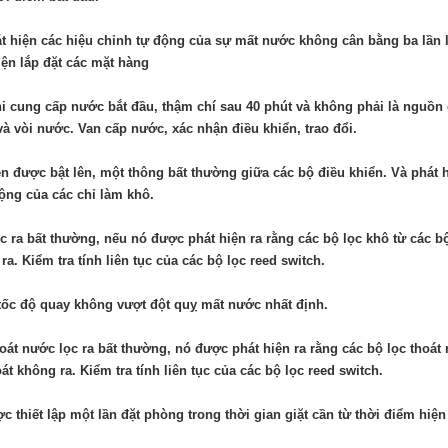
t hiện các hiệu chỉnh tự động của sự mất nước không cân bằng ba lần li
iện lắp đặt các mặt hàng
i cung cấp nước bắt đầu, thậm chí sau 40 phút và không phải là nguồ
à vòi nước. Van cấp nước, xác nhận điều khiển, trao đổi.
ện được bật lên, một thông bất thường giữa các bộ điều khiển. Và phát
ộng của các chỉ làm khô.
c ra bất thường, nếu nó được phát hiện ra rằng các bộ lọc khô từ các bộ
ra. Kiểm tra tính liên tục của các bộ lọc reed switch.
ốc độ quay không vượt đột quỵ mất nước nhất định.
oát nước lọc ra bất thường, nó được phát hiện ra rằng các bộ lọc thoát 
oát không ra. Kiểm tra tính liên tục của các bộ lọc reed switch.
c thiết lập một lần đặt phòng trong thời gian giặt cần từ thời điểm hiện 