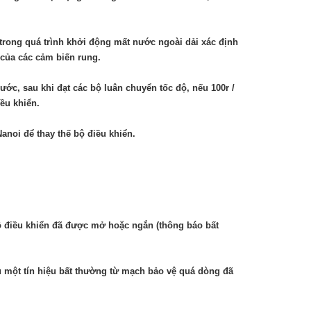
trong quá trình khởi động mất nước ngoài dải xác định
i của các cảm biến rung.
ớc, sau khi đạt các bộ luân chuyển tốc độ, nếu 100r /
ều khiển.
anoi để thay thế bộ điều khiển.
 bộ điều khiển đã được mở hoặc ngắn (thông báo bất
ếu một tín hiệu bất thường từ mạch bảo vệ quá dòng đã