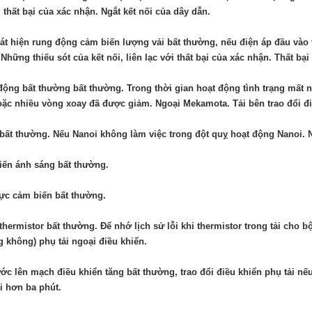
i thất bại của xác nhận. Ngắt kết nối của dây dẫn.
át hiện rung động cảm biến lượng vải bất thường, nếu điện áp đầu vào 
 Những thiếu sót của kết nối, liên lạc với thất bại của xác nhận. Thất bạ
ộng bất thường bất thường. Trong thời gian hoạt động tình trạng mất nư
ặc nhiều vòng xoay đã được giảm. Ngoại Mekamota. Tải bên trao đổi đi
bất thường. Nếu Nanoi không làm việc trong đột quỵ hoạt động Nanoi. N
iến ánh sáng bất thường.
ực cảm biến bất thường.
thermistor bất thường. Để nhớ lịch sử lỗi khi thermistor trong tải cho
 không) phụ tải ngoại điều khiển.
ớc lên mạch điều khiển tăng bất thường, trao đổi điều khiển phụ tải n
i hơn ba phút.