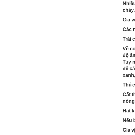
Nhiều
chảy.
Gia v
Các m
Trái 
Về cơ
độ ẩm
Tuy n
để cá
xanh,
Thức
Cất t
nóng,
Hạt k
Nếu b
Gia v