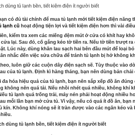
ạn có đủ tài chính để mua tủ lạnh mới tiết kiệm điện năn
ủ lạnh cũ
hoạt động tiện lợi và tiết kiệm điện hơn thì vài đi
iên, kiểm tra xem các miếng đệm mút ở cửa có khít hay không
cửa lại. Sau đó, cố gắng kéo tờ tiền ra. Nếu tờ tiền trượt
ặt. Lúc này, dùng khăn lau sạch hai bên đầu mút để loại bỏ
ân nhắc đến việc sửa chữa để tránh tủ lạnh bị hở không khí
theo, luôn giữ các cuộn dây điện sạch sẽ. Tùy thuộc vào 
au của tủ lạnh. Định kì hàng tháng, bạn nên dùng bản chải 
i đa hóa hiệu quả của tủ lạnh, bạn nên sắp xếp đồ ăn đúng
 không nên quá tải. Nếu nhồi nhét quá nhiều, không khí kh
Nếu tủ lạnh quá trống trải, máy nén phải hoạt động nhiều h
au mỗi lần bạn mở cửa tủ. Vì vậy, nếu có quá ít đồ ăn, bạn 
ủ kín. Không khí nóng sẽ ít tràn được vào các ngăn kéo và 
hiều.