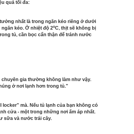
ệu quả tối đa:
 lý tưởng nhất là trong ngăn kéo riêng ở dưới
o
o ngăn kéo. Ở nhiệt độ 2
C, thịt sẽ không bị
trong tủ, cần bọc cẩn thận để tránh nước
c chuyên gia thường không làm như vậy.
úng ở nơi lạnh hơn trong tủ."
ll locker" mà. Nếu tủ lạnh của bạn không có
nh cửa - một trong những nơi ấm áp nhất.
 sữa và nước trái cây.