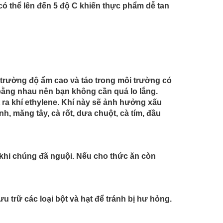
ó thể lên đến 5 độ C khiến thực phẩm dễ tan
trường độ ẩm cao và táo trong môi trường có
bằng nhau nên bạn không cần quá lo lắng.
át ra khí ethylene. Khí này sẽ ảnh hưởng xấu
h, măng tây, cà rốt, dưa chuột, cà tím, đầu
 khi chúng đã nguội. Nếu cho thức ăn còn
u trữ các loại bột và hạt để tránh bị hư hỏng.