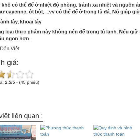
ị khô có thể để ở nhiệt độ phòng, tránh xa nhiệt và nguồn á
ư cayenne, ớt bột, ...vv có thể để ở trong tủ đá. Nó giúp g
hành tây, khoai tây
 loại thực phẩm này không nên để trong tủ lạnh. Nếu giữ 
ấu ngon hơn.
Dân Việt
h giá:
uả:
2.5
/
5
-
(45 phiếu)
viết liên quan :