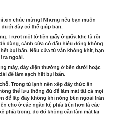
g thì xin chúc mừng! Nhưng nếu bạn muốn
ều dưới đây có thể giúp bạn.
. Trượt một tờ tiền giấy ở giữa khe tủ rồi
 ra dễ dàng, cánh cửa có dấu hiệu đóng không
 hết bụi bẩn. Nếu cửa tủ vẫn không khít, bạn
 ra ngoài.
dòng máy, dây điện thường ở bên dưới hoặc
dài để làm sạch hết bụi bẩn.
 chỗ. Trong tủ lạnh nên xếp đầy thức ăn
ông thể lưu thông đủ để làm mát tất cả mọi
ơn để lấp đầy không khí nóng bên ngoài tràn
nên cho ở các ngăn kệ phía trên hơn là các
kệ phía trong, do đó không cần làm mát lại