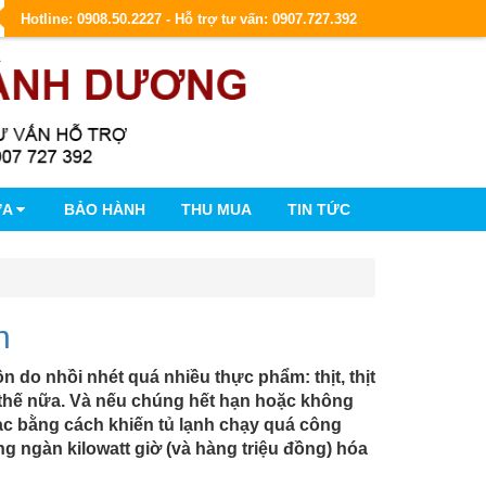
Hotline: 0908.50.2227 - Hỗ trợ tư vấn: 0907.727.392
ỮA
BẢO HÀNH
THU MUA
TIN TỨC
n
ồn do nhồi nhét quá nhiều thực phẩm: thịt, thịt
n thế nữa. Và nếu chúng hết hạn hoặc không
ạc bằng cách khiến tủ lạnh chạy quá công
ng ngàn kilowatt giờ (và hàng triệu đồng) hóa