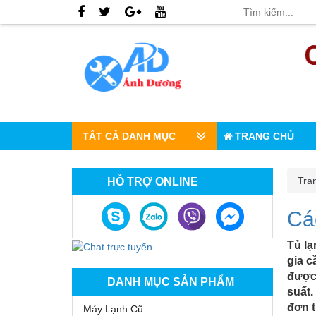
TẤT CẢ DANH MỤC
TRANG CHỦ
Tra
HỖ TRỢ ONLINE
Các
Tủ lạ
gia c
được 
DANH MỤC SẢN PHẨM
suất.
đơn t
Máy Lạnh Cũ