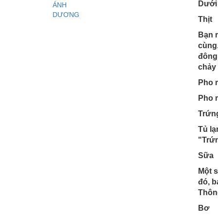
Dưới 
Thịt
Bạn m
cùng.
đông 
chảy 
Pho 
Pho m
Trứn
Tủ lạ
"Trứn
Sữa
Một s
đó, b
Thông
Bơ