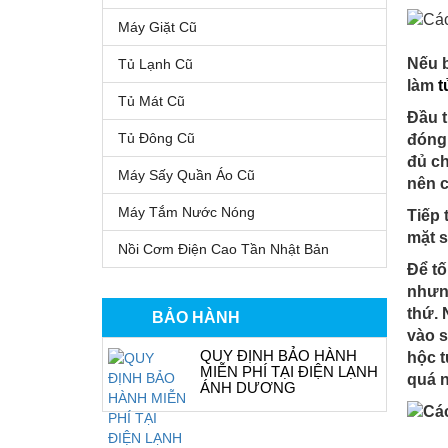
Máy Giặt Cũ
Nếu b
Tủ Lạnh Cũ
làm
t
Tủ Mát Cũ
Đầu t
Tủ Đông Cũ
đóng 
đủ ch
Máy Sấy Quần Áo Cũ
nên c
Máy Tắm Nước Nóng
Tiếp 
mặt s
Nồi Cơm Điện Cao Tần Nhật Bản
Để tố
nhưng
thứ. 
BẢO HÀNH
vào s
QUY ĐỊNH BẢO HÀNH
hộc t
MIỄN PHÍ TẠI ĐIỆN LẠNH
quá n
ÁNH DƯƠNG