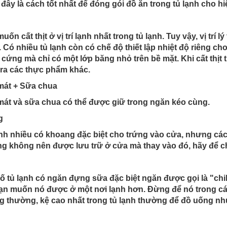
đây là cách tốt nhất để đóng gói đồ ăn trong tủ lạnh cho hi
uốn cất thịt ở vị trí lạnh nhất trong tủ lạnh. Tuy vậy, vị trí
 Có nhiều tủ lạnh còn có chế độ thiết lập nhiệt độ riêng ch
cứng mà chỉ có một lớp băng nhỏ trên bề mặt. Khi cất thịt 
ra các thực phẩm khác.
mát + Sữa chua
át và sữa chua có thể được giữ trong ngăn kéo cùng.
g
nh nhiều có khoang đặc biệt cho trứng vào cửa, nhưng cá
g không nên được lưu trữ ở cửa mà thay vào đó, hãy để ch
ố tủ lạnh có ngăn đựng sữa đặc biệt ngăn được gọi là "chi
ạn muốn nó được ở một nơi lạnh hơn. Đừng để nó trong cá
 thường, kệ cao nhất trong tủ lạnh thường để đồ uống như