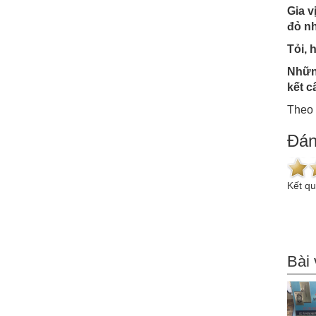
Gia v
đỏ nh
Tỏi, 
Những
kết c
Theo 
Đán
Kết q
Bài 