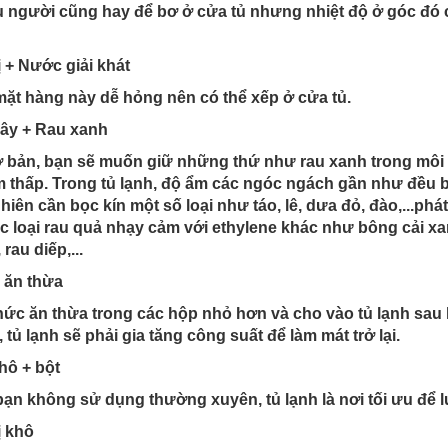
 người cũng hay để bơ ở cửa tủ nhưng nhiệt độ ở góc đó c
ị + Nước giải khát
ặt hàng này dễ hỏng nên có thể xếp ở cửa tủ.
cây + Rau xanh
 bản, bạn sẽ muốn giữ những thứ như rau xanh trong môi 
 thấp. Trong tủ lạnh, độ ẩm các ngóc ngách gần như đều 
hiên cần bọc kín một số loại như táo, lê, dưa đỏ, đào,...ph
c loại rau quả nhạy cảm với ethylene khác như bông cải xan
 rau diếp,...
 ăn thừa
hức ăn thừa trong các hộp nhỏ hơn và cho vào tủ lạnh sau
 tủ lạnh sẽ phải gia tăng công suất để làm mát trở lại.
hô + bột
ạn không sử dụng thường xuyên, tủ lạnh là nơi tối ưu để lư
ị khô