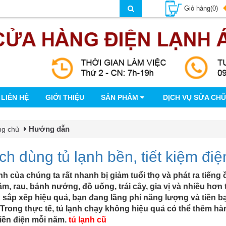
Giỏ hàng(0)
LIÊN HỆ
GIỚI THIỆU
SẢN PHẨM
DỊCH VỤ SỬA CH
Hướng dẫn
ng chủ
h dùng tủ lạnh bền, tiết kiệm điệ
nh của chúng ta rất nhanh bị giảm tuổi thọ và phát ra tiếng 
ầm, rau, bánh nướng, đồ uống, trái cây, gia vị và nhiều hơ
sắp xếp hiệu quả, bạn đang lãng phí năng lượng và tiền b
 Trong thực tế, tủ lạnh chạy không hiệu quả có thể thêm hà
iền điện mỗi năm.
tủ lạnh cũ