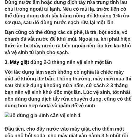
Dùng nước ấm hoặc dung dịch tẩy rửa trung tính lau
chùi trong ngoài tủ lạnh. Nếu có mùi lạ, trước tiên có
thể dùng dung dịch tẩy trắng nồng độ khoảng 1% rửa
sơ qua, sau đó dùng nước sạch rửa lại một lần.
Bạn cũng có thể dùng xác cà phê, lá trà, bột soda, vỏ
chanh đã vắt nước để khử mùi. Ngoài ra, khi phát hiện
thức ăn bị chảy nước ra bên ngoài nên lập tức lau khô
và vệ sinh tủ lạnh cho sạch.
3.
Máy giặt
dùng 2-3 tháng nên vệ sinh một lần
Với tác dụng làm sạch không có nghĩa là chiếc máy
giặt sẽ không dơ bẩn. Thông thường, máy mới mua thì
sau khi sử dụng khoảng nửa năm, cứ cách 2-3 tháng
bạn nên vệ sinh khử độc một lần. Lúc vệ sinh, tốt nhất
nên dùng dung dịch tẩy rửa chuyên dụng, cũng có thể
dung hỗn hợp soda và giấm để vệ sinh.
Đầu tiên, cho đầy nước vào máy giặt, cho thêm một
cốc nhỏ bột soda, cho máy giặt vận hành 3-5 phút rồi