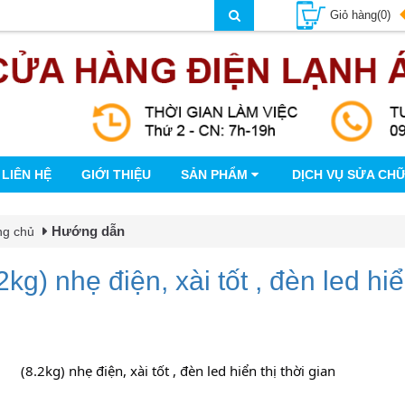
Giỏ hàng(0)
LIÊN HỆ
GIỚI THIỆU
SẢN PHẨM
DỊCH VỤ SỬA CH
Hướng dẫn
ng chủ
2kg) nhẹ điện, xài tốt , đèn led hiể
		(8.2kg) nhẹ điện, xài tốt , đèn led hiển thị thời gian