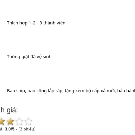
		Thích hợp 1-2 - 3 thành viên
		Thùng giặt đã vệ sinh
		Bao ship, bao công lắp ráp, tặng kèm bộ cấp xả mới, bảo hàn
h giá:
uả:
3.0
/
5
-
(3 phiếu)