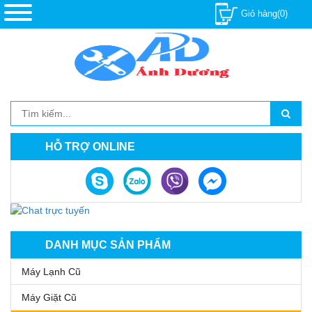
Giỏ hàng(0)
HỖ TRỢ ONLINE
DANH MỤC SẢN PHẨM
Máy Lạnh Cũ
Máy Giặt Cũ