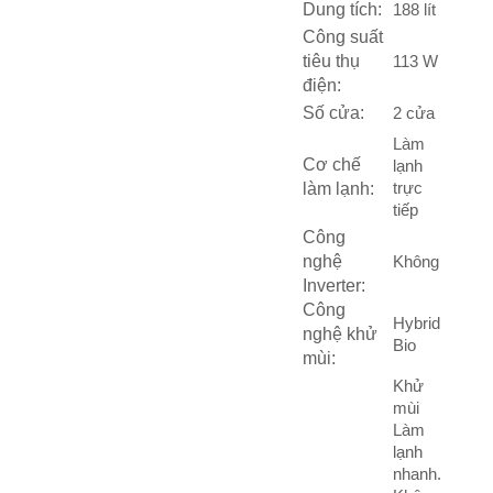
Dung tích:
188 lít
Công suất
tiêu thụ
113 W
điện:
Số cửa:
2 cửa
Làm
Cơ chế
lạnh
trực
làm lạnh:
tiếp
Công
nghệ
Không
Inverter:
Công
Hybrid
nghệ khử
Bio
mùi:
Khử
mùi
Làm
lạnh
nhanh.