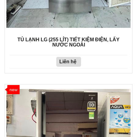
TỦ LẠNH LG (255 LÍT) TIẾT KIỆM ĐIỆN, LẤY
NƯỚC NGOÀI
Liên hệ
new