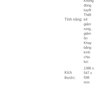
Không
đóng
tuyết
Thiết
Tính năng:
kế
giảm
rung,
giảm
ồn
Khay
bằng
kính
chịu
lực
1386 x
Kích
547 x
598
thước:
mm