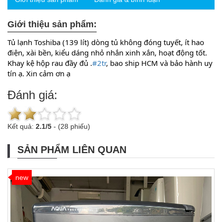
Giới thiệu sản phẩm:
Tủ lạnh Toshiba (139 lít) dòng tủ không đóng tuyết, ít hao 
điện, xài bền, kiểu dáng nhỏ nhắn xinh xắn, hoạt động tốt. 
Khay kệ hộp rau đầy đủ .
#2tr
, bao ship HCM và bảo hành uy 
tín ạ. Xin cảm ơn ạ
Đánh giá:
Kết quả:
2.1
/
5
-
(28 phiếu)
SẢN PHẨM LIÊN QUAN
new