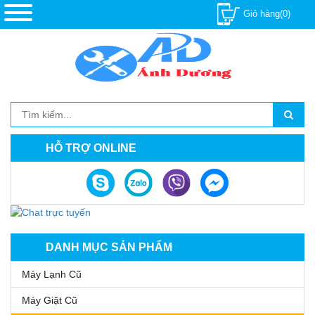
Giỏ hàng(0)
HỖ TRỢ ONLINE
DANH MỤC SẢN PHẨM
Máy Lạnh Cũ
Máy Giặt Cũ