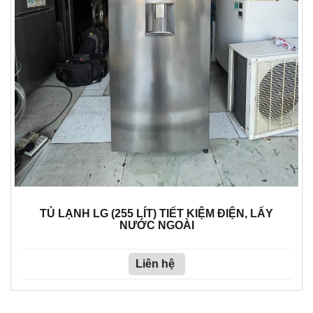
TỦ LẠNH LG (255 LÍT) TIẾT KIỆM ĐIỆN, LẤY
NƯỚC NGOÀI
Liên hệ