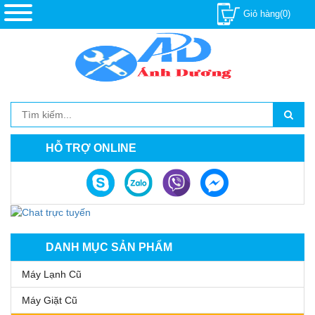
Giỏ hàng(0)
HỖ TRỢ ONLINE
DANH MỤC SẢN PHẨM
Máy Lạnh Cũ
Máy Giặt Cũ