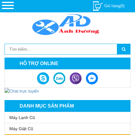
Giỏ hàng(0)
HỖ TRỢ ONLINE
DANH MỤC SẢN PHẨM
Máy Lạnh Cũ
Máy Giặt Cũ