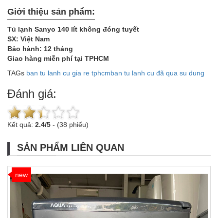
Giới thiệu sản phẩm:
Tủ lạnh Sanyo 140 lít không đóng tuyết
SX: Việt Nam
Bảo hành: 12 tháng
Giao hàng miễn phí tại TPHCM
TAGs
ban tu lanh cu gia re tphcm
ban tu lanh cu đã qua su dung
Đánh giá:
Kết quả:
2.4
/
5
-
(38 phiếu)
SẢN PHẨM LIÊN QUAN
new