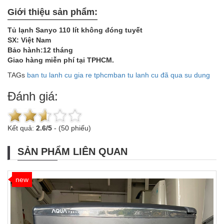
Giới thiệu sản phẩm:
Tủ lạnh Sanyo 110 lít không đóng tuyết
SX: Việt Nam
Bảo hành:12 tháng
Giao hàng miễn phí tại TPHCM.
TAGs
ban tu lanh cu gia re tphcm
ban tu lanh cu đã qua su dung
Đánh giá:
Kết quả:
2.6
/
5
-
(50 phiếu)
SẢN PHẨM LIÊN QUAN
new