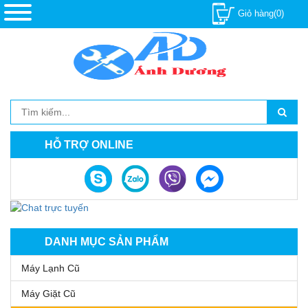
Giỏ hàng(0)
HỖ TRỢ ONLINE
DANH MỤC SẢN PHẨM
Máy Lạnh Cũ
Máy Giặt Cũ