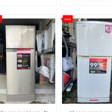
w
new