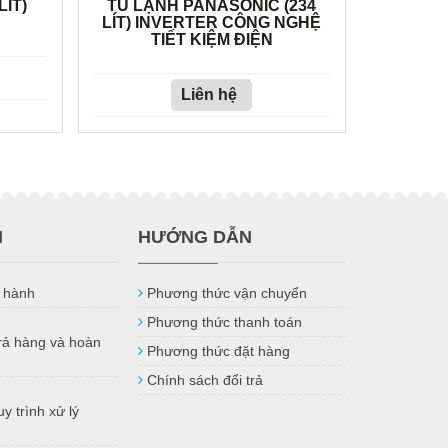
LÍT)
TỦ LẠNH PANASONIC (234
LÍT) INVERTER CÔNG NGHỆ
TIẾT KIỆM ĐIỆN
Liên hệ
H
HƯỚNG DẪN
 hành
Phương thức vận chuyển
Phương thức thanh toán
trả hàng và hoàn
Phương thức đặt hàng
Chính sách đổi trả
y trình xử lý