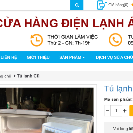
Giỏ hàng(0)
LIÊN HỆ
GIỚI THIỆU
SẢN PHẨM
DỊCH VỤ SỬA CH
Tủ lạnh Cũ
ng chủ
Tủ lạnh
Mã sản phẩm:
Vui lòng l