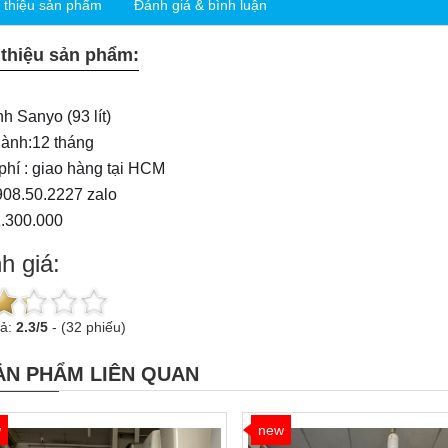
i thiệu sản phẩm
Đánh giá & bình luận
 thiệu sản phẩm:
nh Sanyo (93 lít)
ành:12 tháng
phí : giao hàng tại HCM
908.50.2227 zalo
1.300.000
h giá:
uả:
2.3
/
5
-
(32 phiếu)
ẢN PHẨM LIÊN QUAN
w
new