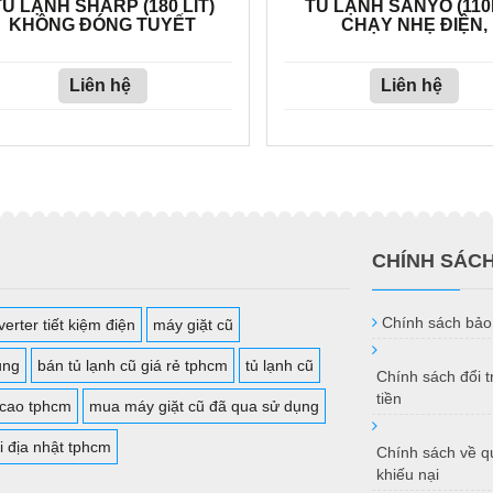
TỦ LẠNH SHARP (180 LÍT)
TỦ LẠNH SANYO (110
KHÔNG ĐÓNG TUYẾT
CHẠY NHẸ ĐIỆN,
Liên hệ
Liên hệ
CHÍNH SÁC
Chính sách bảo
erter tiết kiệm điện
máy giặt cũ
ụng
bán tủ lạnh cũ giá rẻ tphcm
tủ lạnh cũ
Chính sách đổi 
tiền
 cao tphcm
mua máy giặt cũ đã qua sử dụng
i địa nhật tphcm
Chính sách về qu
khiếu nại