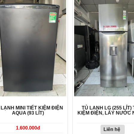
 LẠNH MINI TIẾT KIỆM ĐIỆN
TỦ LẠNH LG (255 LÍT) 
AQUA (93 LÍT)
KIỆM ĐIỆN, LẤY NƯỚC 
1.600.000đ
Liên hệ