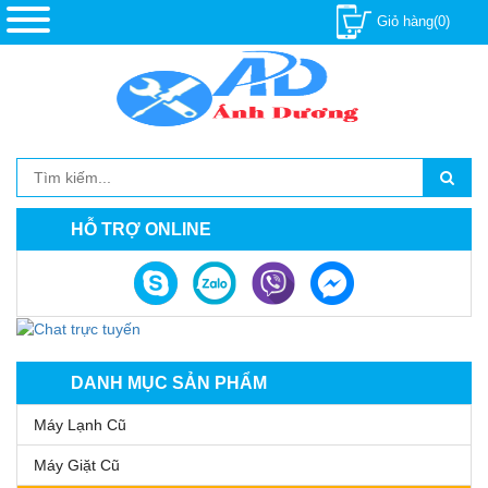
Giỏ hàng(0)
HỖ TRỢ ONLINE
DANH MỤC SẢN PHẨM
Máy Lạnh Cũ
Máy Giặt Cũ