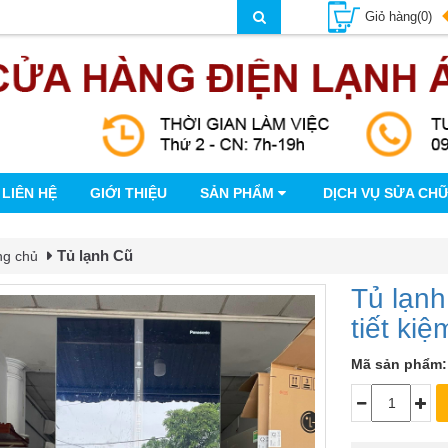
Giỏ hàng(0)
LIÊN HỆ
GIỚI THIỆU
SẢN PHẨM
DỊCH VỤ SỬA CH
Tủ lạnh Cũ
ng chủ
Tủ lạnh
tiết ki
Mã sản phẩm: