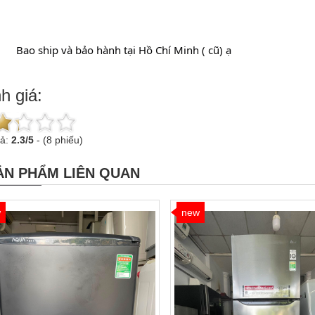
		Bao ship và bảo hành tại Hồ Chí Minh ( cũ) ạ
h giá:
uả:
2.3
/
5
-
(8 phiếu)
ẢN PHẨM LIÊN QUAN
w
new