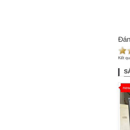
Đán
Kết q
S
ne