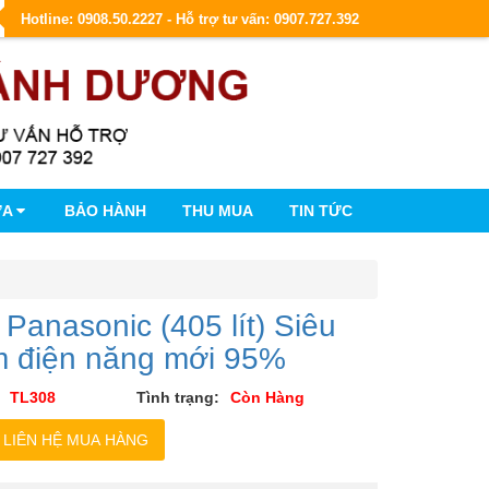
Hotline: 0908.50.2227 - Hỗ trợ tư vấn: 0907.727.392
ỮA
BẢO HÀNH
THU MUA
TIN TỨC
 Panasonic (405 lít) Siêu
ệm điện năng mới 95%
TL308
Tình trạng:
Còn Hàng