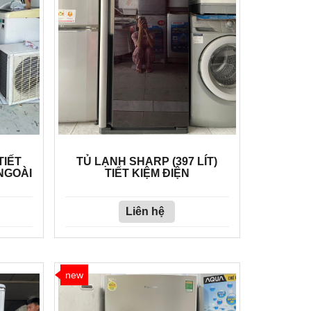
TIẾT
TỦ LẠNH SHARP (397 LÍT)
NGOÀI
TIẾT KIỆM ĐIỆN
Liên hệ
new