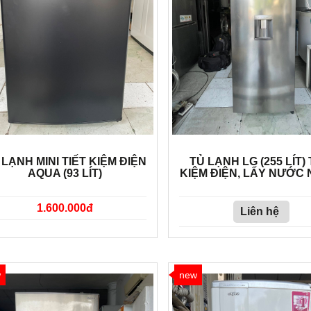
 LẠNH MINI TIẾT KIỆM ĐIỆN
TỦ LẠNH LG (255 LÍT) 
AQUA (93 LÍT)
KIỆM ĐIỆN, LẤY NƯỚC 
1.600.000đ
Liên hệ
w
new