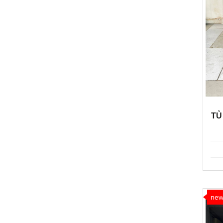
TỦ
ne