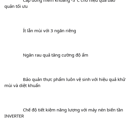
		Cấp đông mềm khoảng -3°C cho hiệu quả bảo 
quản tối ưu
		Ít lẫn mùi với 3 ngăn riêng
		Ngăn rau quả tăng cường độ ẩm
		Bảo quản thực phẩm luôn vệ sinh với hiệu quả khử 
mùi và diệt khuẩn
		Chế độ tiết kiệm năng lượng với máy nén biến tần 
INVERTER