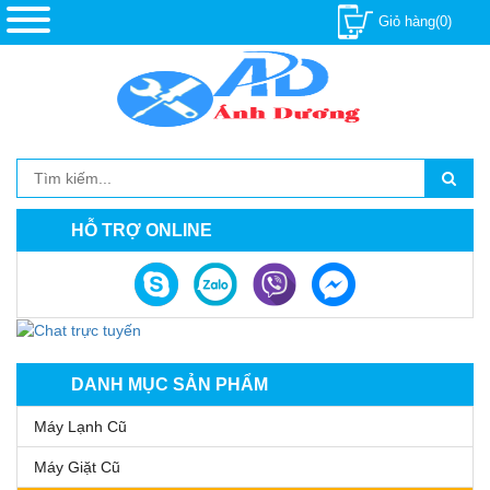
Giỏ hàng(0)
HỖ TRỢ ONLINE
DANH MỤC SẢN PHẨM
Máy Lạnh Cũ
Máy Giặt Cũ