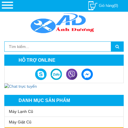
Giỏ hàng(0)
HỖ TRỢ ONLINE
DANH MỤC SẢN PHẨM
Máy Lạnh Cũ
Máy Giặt Cũ