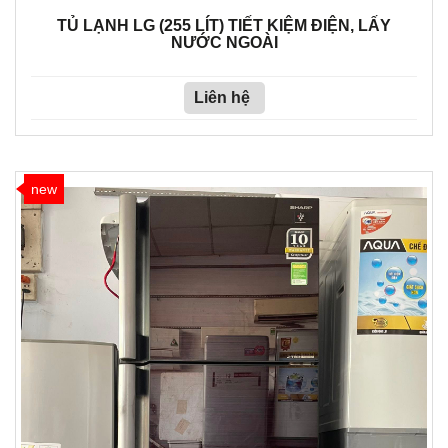
TỦ LẠNH LG (255 LÍT) TIẾT KIỆM ĐIỆN, LẤY
NƯỚC NGOÀI
Liên hệ
new