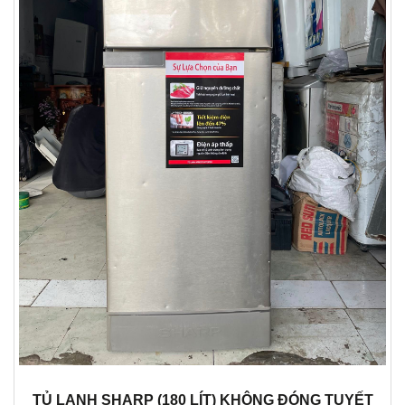
TỦ LẠNH SHARP (180 LÍT) KHÔNG ĐÓNG TUYẾT