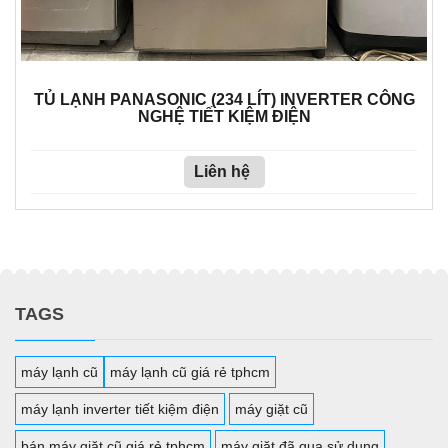
TỦ LẠNH PANASONIC (234 LÍT) INVERTER CÔNG
NGHỆ TIẾT KIỆM ĐIỆN
Liên hệ
TAGS
máy lạnh cũ
máy lạnh cũ giá rẻ tphcm
máy lạnh inverter tiết kiệm điện
máy giặt cũ
bán máy giặt cũ giá rẻ tphcm
máy giặt đã qua sử dụng