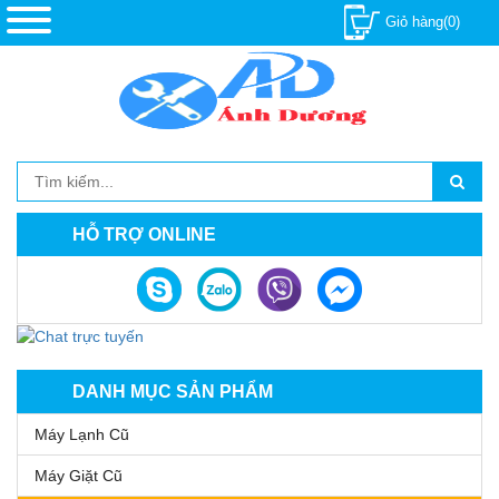
Giỏ hàng(0)
HỖ TRỢ ONLINE
DANH MỤC SẢN PHẨM
Máy Lạnh Cũ
Máy Giặt Cũ