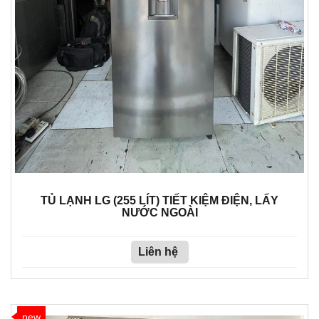
TỦ LẠNH LG (255 LÍT) TIẾT KIỆM ĐIỆN, LẤY
NƯỚC NGOÀI
Liên hệ
new