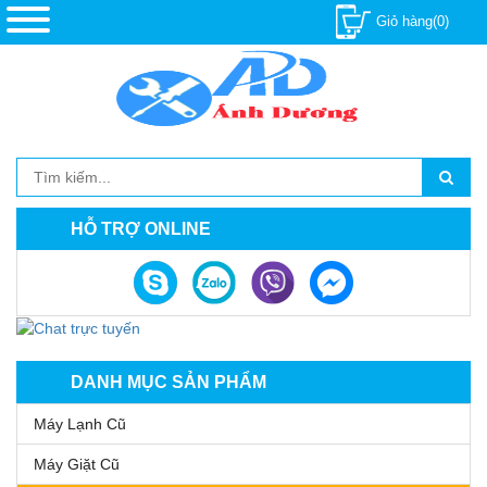
Giỏ hàng(0)
HỖ TRỢ ONLINE
DANH MỤC SẢN PHẨM
Máy Lạnh Cũ
Máy Giặt Cũ