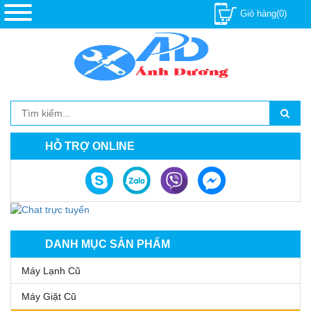
Giỏ hàng(0)
HỖ TRỢ ONLINE
DANH MỤC SẢN PHẨM
Máy Lạnh Cũ
Máy Giặt Cũ