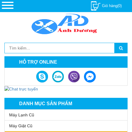
Giỏ hàng(0)
HỖ TRỢ ONLINE
DANH MỤC SẢN PHẨM
Máy Lạnh Cũ
Máy Giặt Cũ