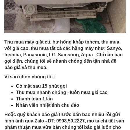
Thu mua máy giặt cũ, hư hỏng khắp tphcm, thu mua
với giá cao, thu mua tất cả các hãng máy như: Sanyo,
toshiba, Panasonic, LG, Samsung, Aqua...Chỉ cần bạn
gọi điện, chúng tôi sẽ nhanh chóng đến tận nhà để
báo giá và thu mua.
Vì sao chọn chúng tôi:
Có mặt sau 15 phút gọi
Thu mua nhanh chóng - luôn mua giá cao
Thanh toán 1 lần
Nhân viên nhiệt tình chu đáo
Hoặc quý khách báo giá trước bán bao nhiêu rồi gửi
hình ảnh qua Zalo - DT: 0908.50.2227
, mô tả chi tiết sản
phẩm thuận mua vừa bán chúng tôi báo giá luôn cho