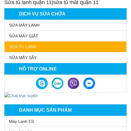
Sửa tủ lạnh quận 11|sửa tủ mát quận 11
DỊCH VỤ SỬA CHỮA
SỬA MÁY LẠNH
SỬA MÁY GIẶT
SỬA TỦ LẠNH
SỬA MÁY SẤY
HỖ TRỢ ONLINE
DANH MỤC SẢN PHẨM
Máy Lạnh Cũ