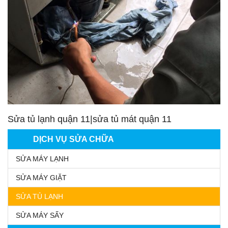
Sửa tủ lạnh quận 11|sửa tủ mát quận 11
DỊCH VỤ SỬA CHỮA
SỬA MÁY LẠNH
SỬA MÁY GIẶT
SỬA TỦ LẠNH
SỬA MÁY SẤY