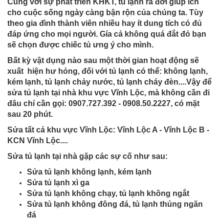
Cùng với sự phát triển KHKT, tủ lạnh ra đời giúp ích
cho cuộc sống ngày càng bận rộn của chúng ta. Tùy
theo gia đình thành viên nhiều hay ít dung tích có đủ
đáp ứng cho mọi người. Gía cả không quá đắt đỏ bạn
sẽ chọn được chiếc tủ ưng ý cho mình.
Bất kỳ vật dụng nào sau một thời gian hoạt động sẽ
xuất hiện hư hỏng, đối với tủ lạnh có thể: không lạnh,
kém lạnh, tủ lạnh chảy nước, tủ lạnh cháy đèn....Vậy để
sửa tủ lạnh tại nhà khu vực Vĩnh Lộc, mà không cần đi
đâu chỉ cần gọi: 0907.727.392 - 0908.50.2227, có mặt
sau 20 phút.
Sửa tất cả khu vực Vĩnh Lộc: Vĩnh Lộc A - Vĩnh Lộc B -
KCN Vĩnh Lộc....
Sửa tủ lạnh tại nhà gặp các sự cố như sau:
Sửa tủ lạnh không lạnh, kém lạnh
Sửa tủ lạnh xì ga
Sửa tủ lạnh không chạy, tủ lạnh không ngắt
Sửa tủ lạnh không đông đá, tủ lạnh thủng ngăn
đá