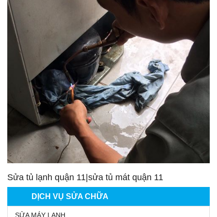
Sửa tủ lạnh quận 11|sửa tủ mát quận 11
DỊCH VỤ SỬA CHỮA
SỬA MÁY LẠNH