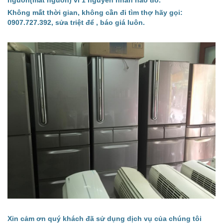
nguồn(mất nguồn) vì 1 nguyên nhân nào đó.
Không mất thời gian, không cần đi tìm thợ hãy gọi:
0907.727.392, sửa triệt để , báo giá luôn.
Xin cảm ơn quý khách đã sử dụng dịch vụ của chúng tôi