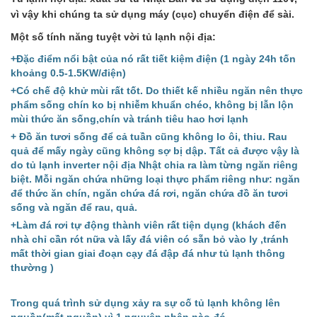
vì vậy khi chúng ta sử dụng máy (cục) chuyển điện để sài.
Một số tính năng tuyệt vời tủ lạnh nội địa:
+Đặc điểm nổi bật của nó rất tiết kiệm điện (1 ngày 24h tốn
khoảng 0.5-1.5KW/điện)
+Có chế độ khử mùi rất tốt. Do thiết kế nhiều ngăn nên thực
phẩm sống chín ko bị nhiễm khuẩn chéo, không bị lẫn lộn
mùi thức ăn sống,chín và tránh tiêu hao hơi lạnh
+ Đồ ăn tươi sống để cả tuần cũng không lo ôi, thiu. Rau
quả để mấy ngày cũng không sợ bị dập. Tất cả được vậy là
do tủ lạnh inverter nội địa Nhật chia ra làm từng ngăn riêng
biệt. Mỗi ngăn chứa những loại thực phẩm riêng như: ngăn
để thức ăn chín, ngăn chứa đá rơi, ngăn chứa đồ ăn tươi
sống và ngăn để rau, quả.
+Làm đá rơi tự động thành viên rất tiện dụng (khách đến
nhà chỉ cần rót nữa và lấy đá viên có sẵn bỏ vào ly ,tránh
mất thời gian giai đoạn cạy đá đập đá như tủ lạnh thông
thường )
Trong quá trình sử dụng xảy ra sự cố tủ lạnh không lên