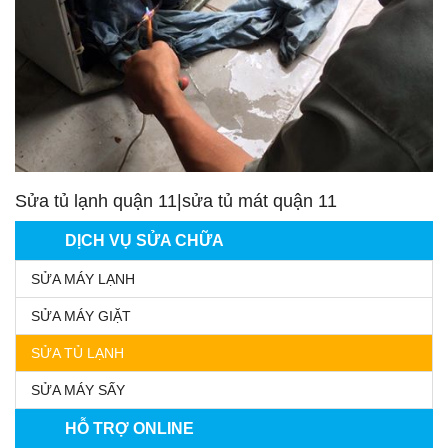
Sửa tủ lạnh quận 11|sửa tủ mát quận 11
DỊCH VỤ SỬA CHỮA
SỬA MÁY LẠNH
SỬA MÁY GIẶT
SỬA TỦ LẠNH
SỬA MÁY SẤY
HỖ TRỢ ONLINE