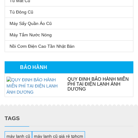
Tủ Mát Cũ
Tủ Đông Cũ
Máy Sấy Quần Áo Cũ
Máy Tắm Nước Nóng
Nồi Cơm Điện Cao Tần Nhật Bản
BẢO HÀNH
QUY ĐỊNH BẢO HÀNH MIỄN
PHÍ TẠI ĐIỆN LẠNH ÁNH
DƯƠNG
TAGS
máy lạnh cũ
máy lạnh cũ giá rẻ tphcm