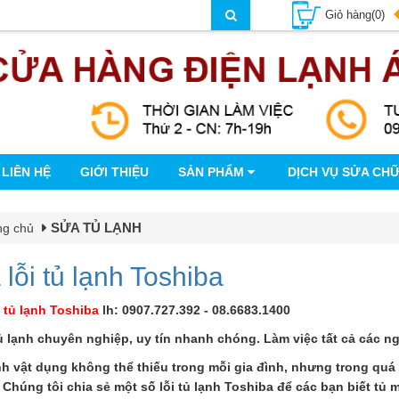
Giỏ hàng(0)
LIÊN HỆ
GIỚI THIỆU
SẢN PHẨM
DỊCH VỤ SỬA CH
SỬA TỦ LẠNH
ng chủ
lỗi tủ lạnh Toshiba
i tủ lạnh Toshiba
lh: 0907.727.392 - 08.6683.1400
ủ lạnh chuyên nghiệp, uy tín nhanh chóng. Làm việc tất cả các ng
nh vật dụng không thể thiếu trong mỗi gia đình, nhưng trong quá
Chúng tôi chia sẻ một số lỗi tủ lạnh Toshiba để các bạn biết tủ m