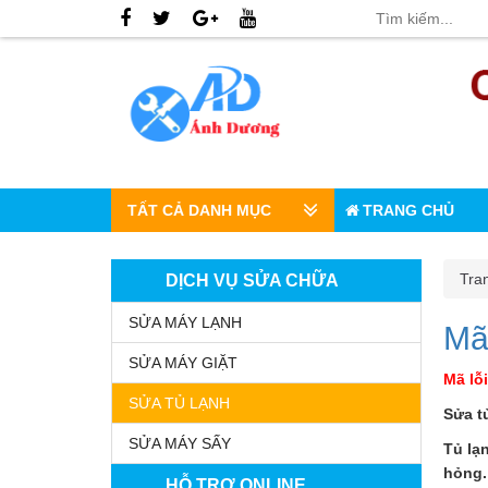
TẤT CẢ DANH MỤC
TRANG CHỦ
Tra
DỊCH VỤ SỬA CHỮA
SỬA MÁY LẠNH
Mã 
SỬA MÁY GIẶT
Mã lỗ
SỬA TỦ LẠNH
Sửa t
SỬA MÁY SẤY
Tủ lạ
hỏng. 
HỖ TRỢ ONLINE