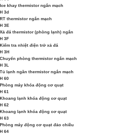
Ice khay thermistor ngắn mạch
H 3d
RT thermistor ngắn mạch
H 3E
Xả đá thermistor (phòng lạnh) ngắn
H 3F
Kiểm tra nhiệt điện trở xả đá
H 3H
Chuyển phòng thermistor ngắn mạch
H 3L
Tủ lạnh ngăn thermistor ngắn mạch
H 60
Phòng máy khóa động cơ quạt
H 61
Khoang lạnh khóa động cơ quạt
H 62
Khoang lạnh khóa động cơ quạt
H 63
Phòng máy động cơ quạt đảo chiều
H 64