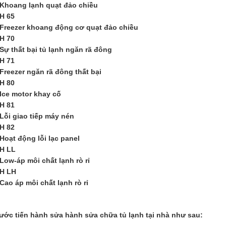
Khoang lạnh quạt đảo chiều
H 65
Freezer khoang động cơ quạt đảo chiều
H 70
Sự thất bại tủ lạnh ngăn rã đông
H 71
Freezer ngăn rã đông thất bại
H 80
Ice motor khay cố
H 81
Lỗi giao tiếp máy nén
H 82
Hoạt động lỗi lạc panel
H LL
Low-áp môi chất lạnh rò rỉ
H LH
Cao áp môi chất lạnh rò rỉ
ước tiến hành sửa hành sửa chữa tủ lạnh tại nhà như sau: