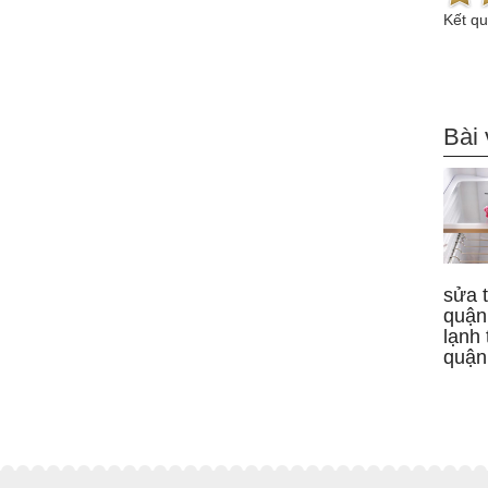
Kết q
Bài 
sửa t
quận
lạnh 
quận