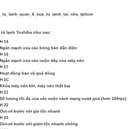
i tủ lạnh Toshiba như sau:
H 14
Ngắn mạch của các bóng bán dẫn điện
H 16
Ngắn mạch của các cuộn dây của máy nén
H 17
Hoạt động bảo vệ quá dòng
H 1C
Khóa máy nén khí, máy nén thất bại
H 21
Số lượng tối đa của các cuộc cách mạng vượt quá (hơn 104rps)
H 22
Out-of-bước với gia tốc nhanh
H 23
Out-of-bước với giảm tốc nhanh chóng