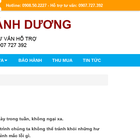
Hotline: 0908.50.2227 - Hỗ trợ tư vấn: 0907.727.392
ỮA
BẢO HÀNH
THU MUA
TIN TỨC
ày trong tuần, không ngại xa.
 trình chúng ta không thể tránh khỏi những hư
ình mắc lỗi gì.