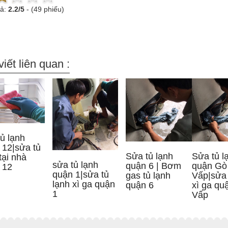
uả:
2.2
/
5
-
(49 phiếu)
viết liên quan :
ủ lạnh
 12|sửa tủ
Sửa tủ lạnh
Sửa tủ l
tại nhà
sửa tủ lạnh
quận 6 | Bơm
quận Gò
 12
quận 1|sửa tủ
gas tủ lạnh
Vấp|sửa 
lạnh xì ga quận
quận 6
xì ga qu
1
Vấp