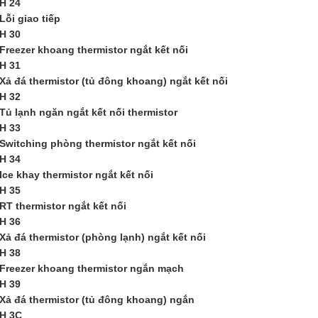
H 24
Lỗi giao tiếp
H 30
Freezer khoang thermistor ngắt kết nối
H 31
Xả đá thermistor (tủ đông khoang) ngắt kết nối
H 32
Tủ lạnh ngăn ngắt kết nối thermistor
H 33
Switching phòng thermistor ngắt kết nối
H 34
Ice khay thermistor ngắt kết nối
H 35
RT thermistor ngắt kết nối
H 36
Xả đá thermistor (phòng lạnh) ngắt kết nối
H 38
Freezer khoang thermistor ngắn mạch
H 39
Xả đá thermistor (tủ đông khoang) ngắn
H 3C