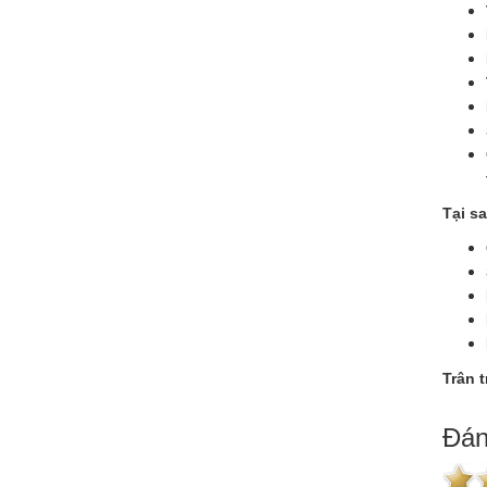
Tại s
Trân 
Đán