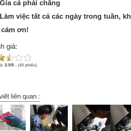
Gía cả phải chăng
Làm việc tất cả các ngày trong tuần, k
 cảm ơn!
h giá:
uả:
2.5
/
5
-
(40 phiếu)
viết liên quan :