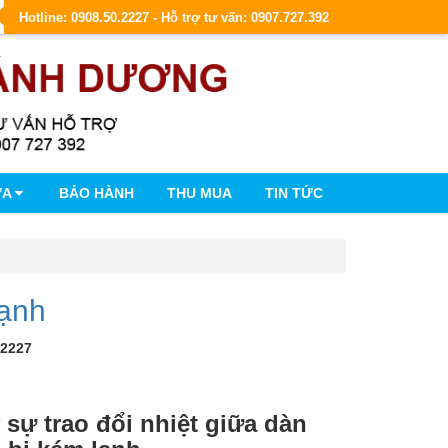
Hotline: 0908.50.2227 - Hỗ trợ tư vấn: 0907.727.392
ỮA
BẢO HÀNH
THU MUA
TIN TỨC
lạnh
.2227
 sự trao đổi nhiệt giữa dàn