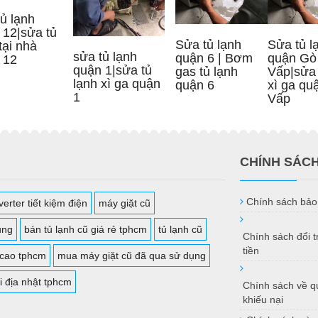
ủ lạnh
 12|sửa tủ
Sửa tủ lạnh
Sửa tủ l
tại nhà
sửa tủ lạnh
quận 6 | Bơm
quận Gò
 12
quận 1|sửa tủ
gas tủ lạnh
Vấp|sửa 
lạnh xì ga quận
quận 6
xì ga qu
1
Vấp
CHÍNH SÁC
Chính sách bảo
erter tiết kiệm điện
máy giặt cũ
ụng
bán tủ lạnh cũ giá rẻ tphcm
tủ lạnh cũ
Chính sách đổi 
tiền
 cao tphcm
mua máy giặt cũ đã qua sử dụng
i địa nhật tphcm
Chính sách về qu
khiếu nại