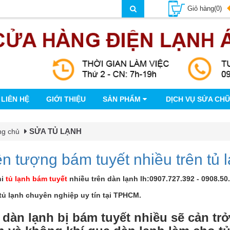
Giỏ hàng(0)
LIÊN HỆ
GIỚI THIỆU
SẢN PHẨM
DỊCH VỤ SỬA CH
SỬA TỦ LẠNH
ng chủ
ện tượng bám tuyết nhiều trên tủ 
hi
tủ lạnh bám tuyết
nhiều trên dàn lạnh lh:0907.727.392 - 0908.50
ủ lạnh chuyên nghiệp uy tín tại TPHCM.
 dàn lạnh bị bám tuyết nhiều sẽ cản trở