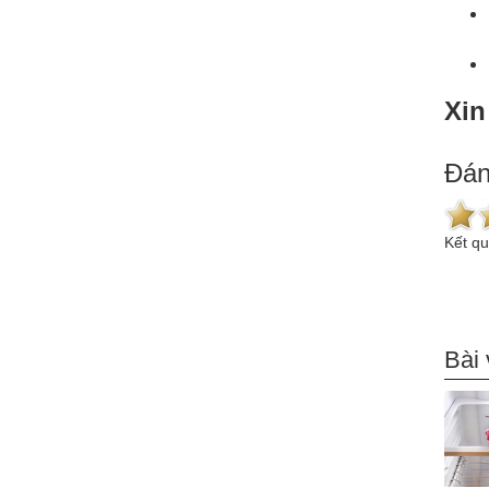
Xin
Đán
Kết q
Bài 