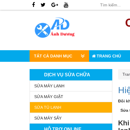
TẤT CẢ DANH MỤC
TRANG CHỦ
Tra
DỊCH VỤ SỬA CHỮA
SỬA MÁY LẠNH
Hi
SỬA MÁY GIẶT
Đôi k
SỬA TỦ LẠNH
Sửa t
SỬA MÁY SẤY
Khi
HỖ TRỢ ONLINE