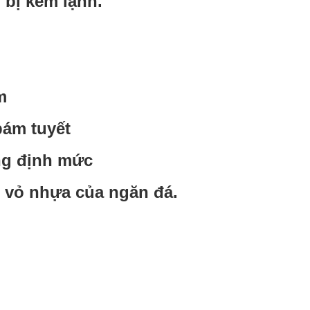
 bị kém lạnh.
m
bám tuyết
ng định mức
i vỏ nhựa của ngăn đá.