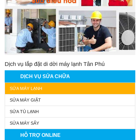
Dịch vụ lắp đặt di dời máy lạnh Tân Phú
DỊCH VỤ SỬA CHỮA
SỬA MÁY LẠNH
SỬA MÁY GIẶT
SỬA TỦ LẠNH
SỬA MÁY SẤY
HỖ TRỢ ONLINE