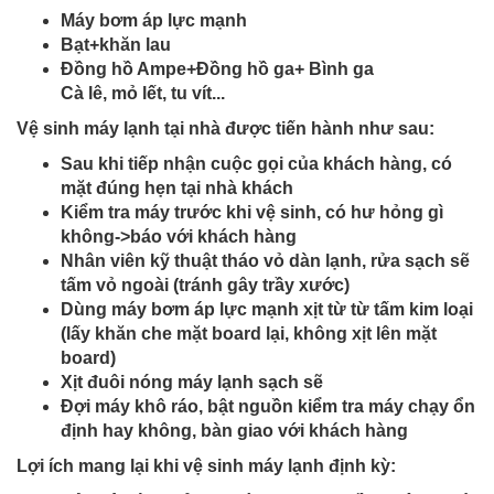
Máy bơm áp lực mạnh
Bạt+khăn lau
Đồng hồ Ampe+Đồng hồ ga+ Bình ga
Cà lê, mỏ lết, tu vít...
Vệ sinh máy lạnh tại nhà được tiến hành như sau:
Sau khi tiếp nhận cuộc gọi của khách hàng, có
mặt đúng hẹn tại nhà khách
Kiểm tra máy trước khi vệ sinh, có hư hỏng gì
không->báo với khách hàng
Nhân viên kỹ thuật tháo vỏ dàn lạnh, rửa sạch sẽ
tấm vỏ ngoài (tránh gây trầy xước)
Dùng máy bơm áp lực mạnh xịt từ từ tấm kim loại
(lấy khăn che mặt board lại, không xịt lên mặt
board)
Xịt đuôi nóng máy lạnh sạch sẽ
Đợi máy khô ráo, bật nguồn kiểm tra máy chạy ổn
định hay không, bàn giao với khách hàng
Lợi ích mang lại khi vệ sinh máy lạnh định kỳ: