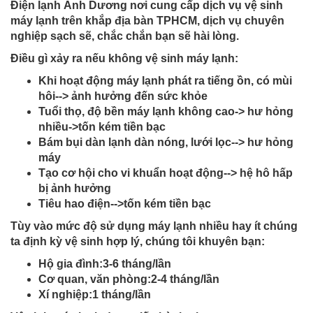
Điện lạnh Ánh Dương nơi cung cấp dịch vụ vệ sinh
máy lạnh trên khắp địa bàn TPHCM, dịch vụ chuyên
nghiệp sạch sẽ, chắc chắn bạn sẽ hài lòng.
Điều gì xảy ra nếu không vệ sinh máy lạnh:
Khi hoạt động máy lạnh phát ra tiếng ồn, có mùi
hôi--> ảnh hưởng đến sức khỏe
Tuổi thọ, độ bền máy lạnh không cao-> hư hỏng
nhiều->tốn kém tiền bạc
Bám bụi dàn lạnh dàn nóng, lưới lọc--> hư hỏng
máy
Tạo cơ hội cho vi khuẩn hoạt động--> hệ hô hấp
bị ảnh hưởng
Tiêu hao điện-->tốn kém tiền bạc
Tùy vào mức độ sử dụng máy lạnh nhiều hay ít chúng
ta định kỳ vệ sinh hợp lý, chúng tôi khuyên bạn:
Hộ gia đình:3-6 tháng/lần
Cơ quan, văn phòng:2-4 tháng/lần
Xí nghiệp:1 tháng/lần