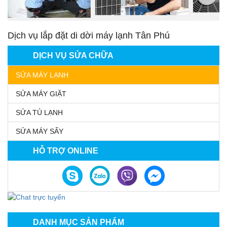
Dịch vụ lắp đặt di dời máy lạnh Tân Phú
DỊCH VỤ SỬA CHỮA
SỬA MÁY LẠNH
SỬA MÁY GIẶT
SỬA TỦ LẠNH
SỬA MÁY SẤY
HỖ TRỢ ONLINE
DANH MỤC SẢN PHẨM