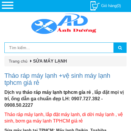
Giỏ hàng(0)
SỬA MÁY LẠNH
Trang chủ
Tháo ráp máy lạnh +vệ sinh máy lạnh
tphcm giá rẻ
Dịch vụ
tháo ráp máy lạnh tphcm
gía rẻ
, lắp đặt mọi vị
trí, ống dẫn ga chuẩn đẹp
LH: 0907.727.392 -
0908.50.2227
Tháo ráp máy lạnh, lắp đặt máy lạnh, di dời máy lạnh , vệ
sinh, bơm ga máy lạnh TPHCM giá rẻ
Sửa máy lạnh tại TPHCM: Máy lạnh Daikin, Toshiba,