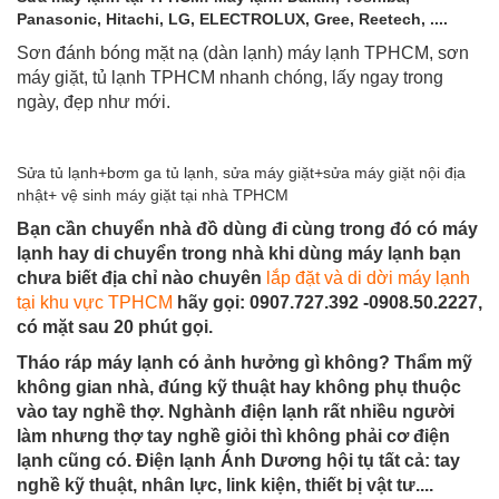
Panasonic, Hitachi, LG, ELECTROLUX, Gree, Reetech, ....
Sơn đánh bóng mặt nạ (dàn lạnh) máy lạnh TPHCM, sơn
máy giặt, tủ lạnh TPHCM nhanh chóng, lấy ngay trong
ngày, đẹp như mới.
Sửa tủ lạnh+bơm ga tủ lạnh, sửa máy giặt+sửa máy giặt nội địa
nhật+ vệ sinh máy giặt tại nhà TPHCM
Bạn cần chuyển nhà đồ dùng đi cùng trong đó có máy
lạnh hay di chuyển trong nhà khi dùng máy lạnh bạn
chưa biết địa chỉ nào chuyên
lắp đặt và di dời máy lạnh
tại khu vực TPHCM
hãy gọi: 0907.727.392 -0908.50.2227,
có mặt sau 20 phút gọi.
Tháo ráp máy lạnh có ảnh hưởng gì không? Thẩm mỹ
không gian nhà, đúng kỹ thuật hay không phụ thuộc
vào tay nghề thợ. Nghành điện lạnh rất nhiều người
làm nhưng thợ tay nghề giỏi thì không phải cơ điện
lạnh cũng có. Điện lạnh Ánh Dương hội tụ tất cả: tay
nghề kỹ thuật, nhân lực, link kiện, thiết bị vật tư....