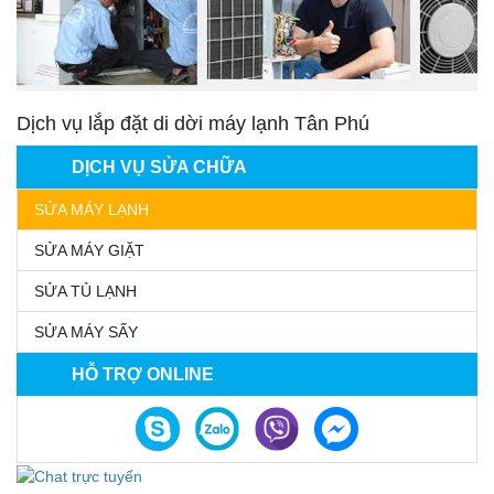
Dịch vụ lắp đặt di dời máy lạnh Tân Phú
DỊCH VỤ SỬA CHỮA
SỬA MÁY LẠNH
SỬA MÁY GIẶT
SỬA TỦ LẠNH
SỬA MÁY SẤY
HỖ TRỢ ONLINE