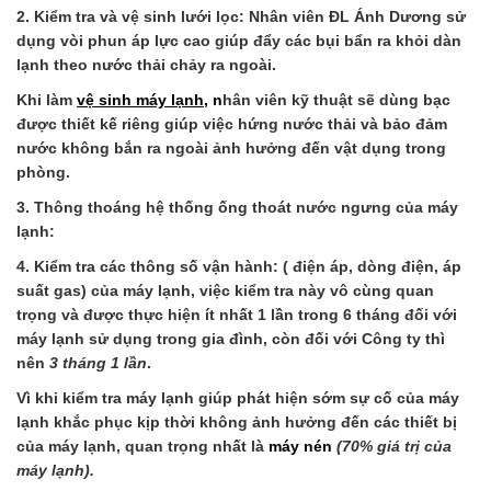
2. Kiểm tra và vệ sinh lưới lọc: Nhân viên ĐL Ánh Dương sử
dụng vòi phun áp lực cao giúp đẩy các bụi bẩn ra khỏi dàn
lạnh theo nước thải chảy ra ngoài.
Khi làm
vệ sinh máy lạnh
,
n
hân viên kỹ thuật sẽ dùng bạc
được thiết kế riêng giúp việc hứng nước thải và bảo đảm
nước không bắn ra ngoài ảnh hưởng đến vật dụng trong
phòng.
3. Thông thoáng hệ thống ống thoát nước ngưng của máy
lạnh:
4. Kiểm tra các thông số vận hành: ( điện áp, dòng điện, áp
suất gas) của máy lạnh, việc kiểm tra này vô cùng quan
trọng và được thực hiện ít nhất 1 lần trong 6 tháng đối với
máy lạnh sử dụng trong gia đình, còn đối với Công ty thì
nên
3 tháng 1 lần
.
Vì khi kiểm tra máy lạnh giúp phát hiện sớm sự cố của máy
lạnh khắc phục kịp thời không ảnh hưởng đến các thiết bị
của máy lạnh, quan trọng nhất là
máy nén
(70% giá trị của
máy lạnh).