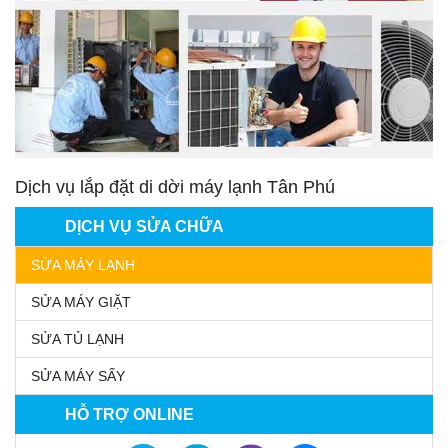
Dịch vụ lắp đặt di dời máy lạnh Tân Phú
DỊCH VỤ SỬA CHỮA
SỬA MÁY LẠNH
SỬA MÁY GIẶT
SỬA TỦ LẠNH
SỬA MÁY SẤY
HỖ TRỢ ONLINE