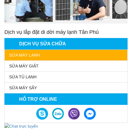
Dịch vụ lắp đặt di dời máy lạnh Tân Phú
DỊCH VỤ SỬA CHỮA
SỬA MÁY LẠNH
SỬA MÁY GIẶT
SỬA TỦ LẠNH
SỬA MÁY SẤY
HỖ TRỢ ONLINE