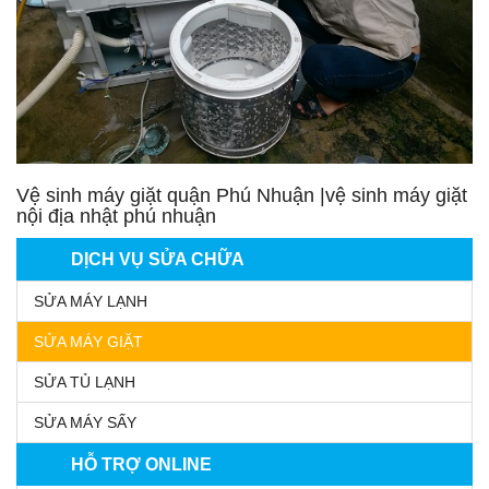
Vệ sinh máy giặt quận Phú Nhuận |vệ sinh máy giặt
nội địa nhật phú nhuận
DỊCH VỤ SỬA CHỮA
SỬA MÁY LẠNH
SỬA MÁY GIẶT
SỬA TỦ LẠNH
SỬA MÁY SẤY
HỖ TRỢ ONLINE