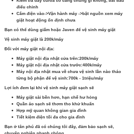
Kiểm tra dây curoa có căng chùng gì không, bắt đầu
điểu chỉnh
Cắm điện vào->Vận hành máy ->bật nguồn xem máy
giặt hoạt động ổn định chưa
Bạn có thể dùng giấm hoặc Javen để vệ sinh máy giặt
Vệ sinh máy giặt là 200k/máy
Đối với máy giặt nội địa:
Máy giặt nội địa nhật cửa trên:200k/máy
Máy giặt nội địa nhật cửa trước:400k/máy
Máy nội địa nhật mua về chưa vệ sinh lần nào tháo
từng bộ phận để vệ sinh:700k - 1triệu/máy
Lợi ích đem lại khi vệ sinh máy giặt sạch sẽ
Máy giặt sài bền hơn, hạn chế hư hỏng
Quần áo sạch sẽ thơm tho khử khuẩn
Hợp mỹ quan không gian gia đình
Tiết kiệm điện tối đa cho gia đình
Bạn ở tân phú đã có chúng tôi đây, đảm bảo sạch sẽ,
chuyên nghiệp nhanh chóng