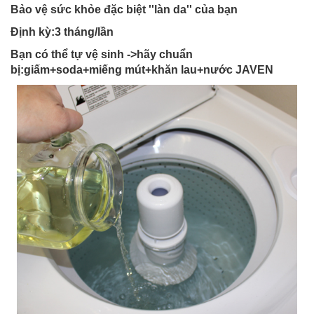
Bảo vệ sức khỏe đặc biệt ''làn da'' của bạn
Định kỳ:3 tháng/lần
Bạn có thể tự vệ sinh ->hãy chuẩn
bị:giấm+soda+miếng mút+khăn lau+nước JAVEN