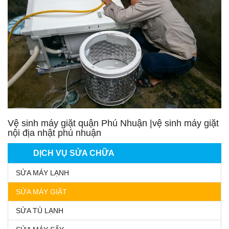
Vệ sinh máy giặt quận Phú Nhuận |vệ sinh máy giặt
nội địa nhật phú nhuận
DỊCH VỤ SỬA CHỮA
SỬA MÁY LẠNH
SỬA MÁY GIẶT
SỬA TỦ LẠNH